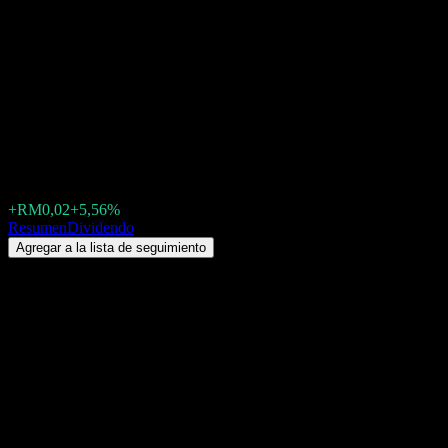
TMC Life Sciences Bhd
(0101.KL) Dividendo 2026:
historial, fechas ex-dividendo
& rentabilidad por dividendo
RM0,4750
+RM0,02
+5,56%
Friday 00:00
Resumen
Dividendo
Agregar a la lista de seguimiento
Rendimiento por dividendo
0,39%
Monto del dividendo
RM0,00
Última fecha ex-dividendo
dic 08, 2025
Última fecha de pago
ene 06, 2026
Resumen