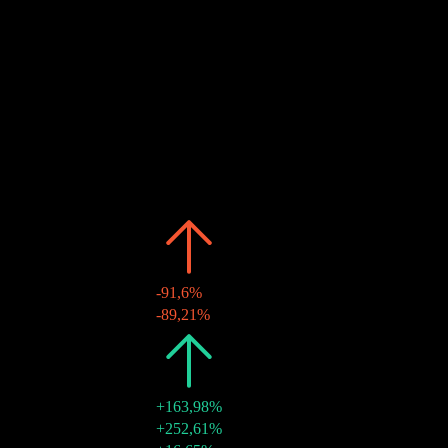
Ex-dividendo
Estimado
6
JAN
28
Pago de dividendos
Estimado
Pasado
Fecha
Monto
Cambio
2026
RM0,00
-91,6%
06 ene 2026
RM0,00
-89,21%
2025
RM0,02
+163,98%
03 ene 2025
RM0,02
+252,61%