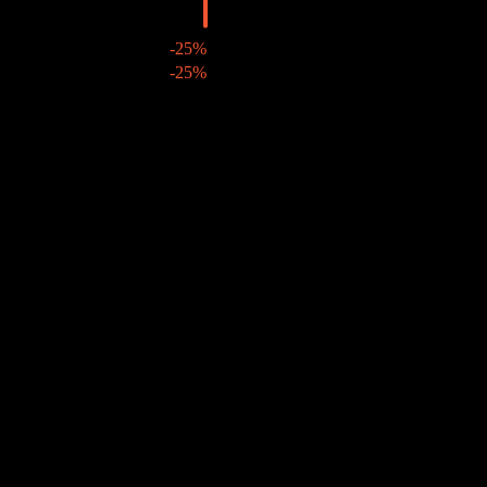
2008
RM0,01
-25%
25 jul 2008
RM0,01
-25%
2007
RM0,01
-
27 jul 2007
RM0,01
-
2006
RM0,01
-
14 jul 2006
RM0,01
-
Crecimiento 10A
N/D
Crecimiento 5A
-3,4%
Crecimiento 3A
-23,73%
Crecimiento 1A
N/D
Comunidad