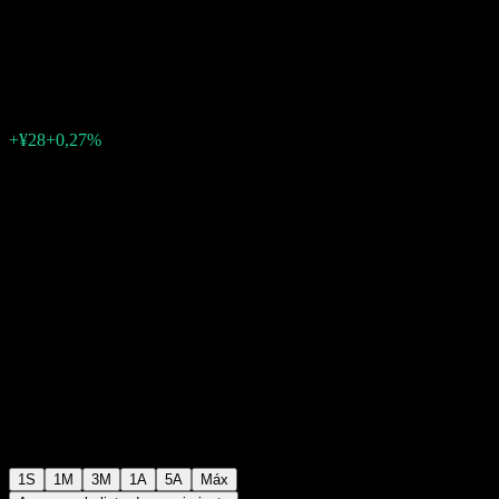
DC
¥10.527
0
+¥28
+0,27%
Última semana
1S
1M
3M
1A
5A
Máx