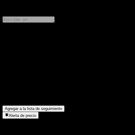
0 Comments
Comparte tus ideas
FAQ
¿Cuál es el precio de la acción de Nikko Index Fund Japan Bond
DC hoy?
▼
¿Cuál es el símbolo de la acción de Nikko Index Fund Japan
Bond DC?
▼
¿En qué sector se encuentra Nikko Index Fund Japan Bond DC?
▼
¿Cuándo realizó Nikko Index Fund Japan Bond DC un split de
acciones?
▼
Agregar a la lista de seguimiento
Alerta de precio