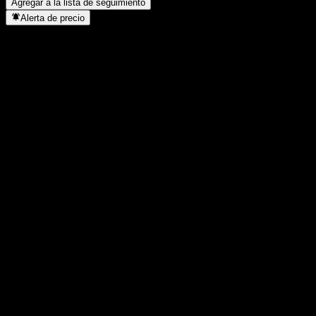
Agregar a la lista de seguimiento
Alerta de precio
Estadísticas
Máximo del día
10.527
Mínimo del día
10.527
Máximo 52S
11.562
Mínimo 52S
10.440
Volumen
-
Volumen prom.
-
Cap. bursátil
0
Relación P/E
-
Rendimiento por dividendo
-
Dividendo