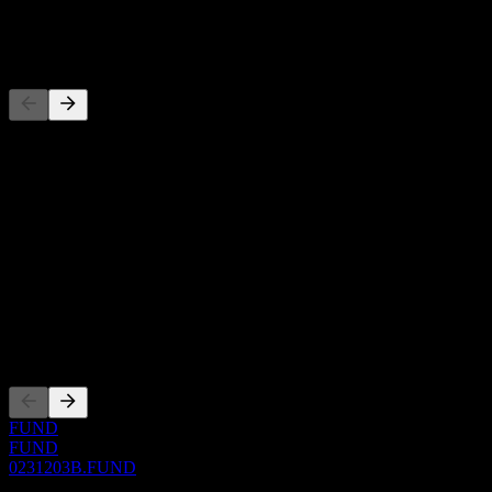
-
Competidores
Esta lista es un análisis basado en eventos recientes del mercado. No
es una recomendación de inversión.
Acerca de
Show more...
CEO
ISIN
0231203B
Cotizaciones
FUND
FUND
0231203B.FUND