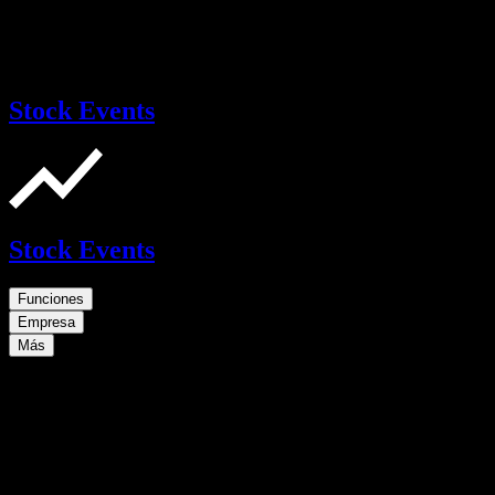
Stock Events
Stock Events
Funciones
Empresa
Más