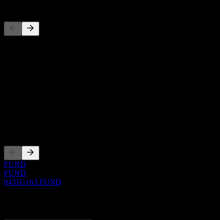
Competidores
Esta lista es un análisis basado en eventos recientes del mercado. No
Acerca de
Show more...
CEO
ISIN
0431G163
Cotizaciones
FUND
FUND
0431G163.FUND
0 Comments