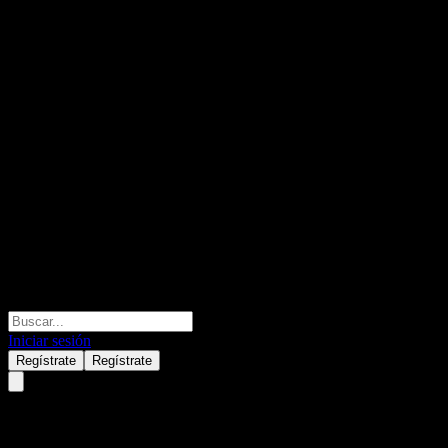
Iniciar sesión
Regístrate
Regístrate
Daiwa No Load Emerging Count