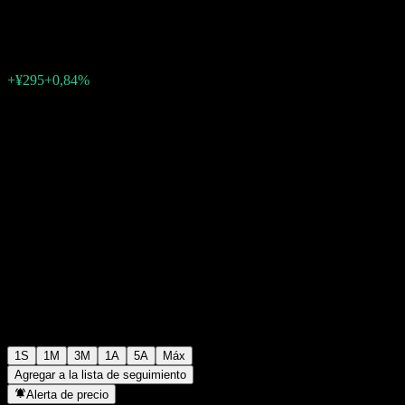
¥35.279
0
+¥295
+0,84%
Última semana
1S
1M
3M
1A
5A
Máx
Agregar a la lista de seguimiento
Alerta de precio