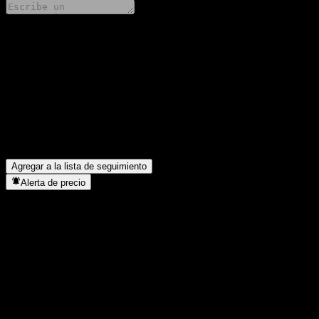
Comparte tus ideas
FAQ
¿Cuál es el precio de la acción de Daiwa No Load Emerging Coun
¿Cuál es el símbolo de la acción de Daiwa No Load Emerging Cou
¿En qué sector se encuentra Daiwa No Load Emerging Countries 
¿Cuándo realizó Daiwa No Load Emerging Countries Equity Fund u
Agregar a la lista de seguimiento
Alerta de precio