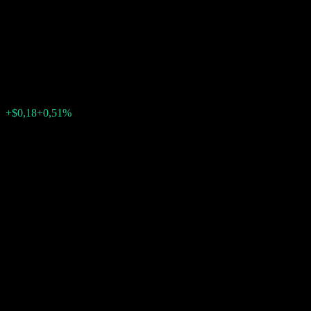
Hang Seng Continental
European Index A
$35,47
0
+$0,18
+0,51%
Última semana