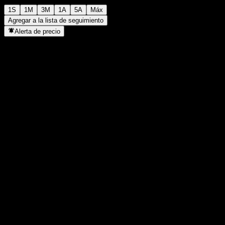
1S
1M
3M
1A
5A
Máx
Agregar a la lista de seguimiento
Alerta de precio
Estadísticas
Máximo del día
35,47
Mínimo del día
35,47
Máximo 52S
35,47
Mínimo 52S
26,24
Volumen
-
Volumen prom.
-
Cap. bursátil
0
Relación P/E
-
Rendimiento por dividendo