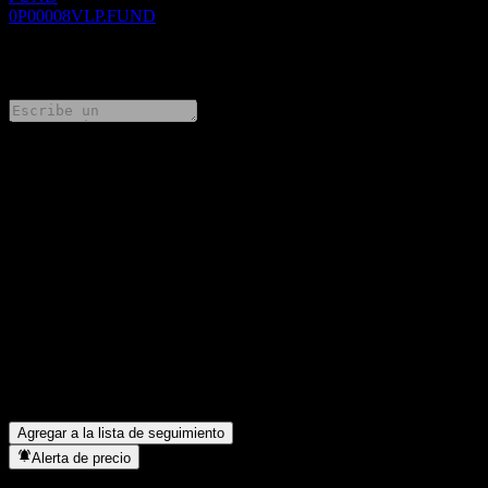
0P00008VLP.FUND
0 Comments
Comparte tus ideas
FAQ
¿Cuál es el precio de la acción de Hang Seng Investment Series
Hang Seng Continental European Index A hoy?
▼
¿Cuál es el símbolo de la acción de Hang Seng Investment Series
Hang Seng Continental European Index A?
▼
¿En qué sector se encuentra Hang Seng Investment Series Hang
Seng Continental European Index A?
▼
¿Cuándo realizó Hang Seng Investment Series Hang Seng
Continental European Index A un split de acciones?
▼
Agregar a la lista de seguimiento
Alerta de precio