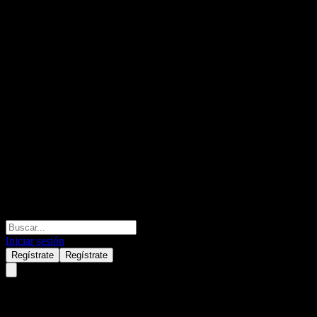
Iniciar sesión
Regístrate
Regístrate
Shinhan For your children