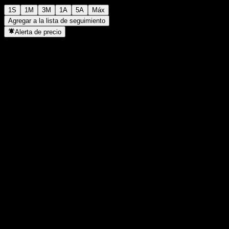
1S
1M
3M
1A
5A
Máx
Agregar a la lista de seguimiento
Alerta de precio
Estadísticas
Máximo del día
1831
Mínimo del día
1831
Máximo 52S
2224
Mínimo 52S
1213
Volumen
-
Volumen prom.
-
Cap. bursátil
0
Relación P/E
-
Rendimiento por dividendo