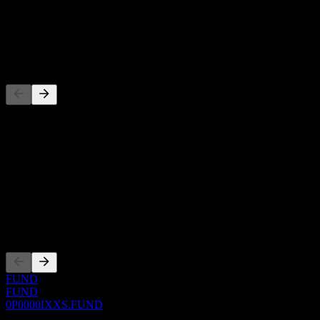
-
Dividendo
-
Competidores
Esta lista es un análisis basado en eventos recientes del mercado. No
es una recomendación de inversión.
Acerca de
Show more...
CEO
Cotizaciones
FUND
FUND
0P0000IXXS.FUND