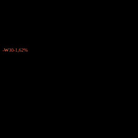
Emerging Asia Feeder Equity
Ce Hedged
₩1831
0
-₩30
-1,62%
Última semana