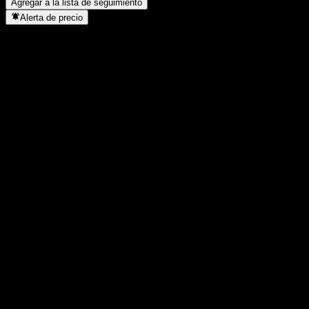
Agregar a la lista de seguimiento
Alerta de precio
Estadísticas
Máximo del día
-
Mínimo del día
-
Máximo 52S
987
Mínimo 52S
987
Volumen
-
Volumen prom.
-
Cap. bursátil
0
Relación P/E
-
Rendimiento por dividendo
-
Dividendo