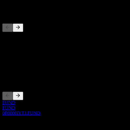
-
Competidores
Esta lista es un análisis basado en eventos recientes del mercado. No
es una recomendación de inversión.
Acerca de
Show more...
CEO
Cotizaciones
FUND
FUND
0P0000IYTJ.FUND
0 Comments