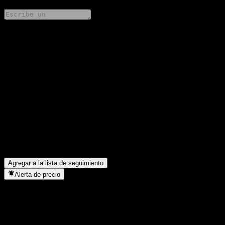
Comparte tus ideas
FAQ
¿Cuál es el precio de la acción de Samsung Index Plus Equity-
Derivatives 1 C1 hoy?
▼
¿Cuál es el símbolo de la acción de Samsung Index Plus Equity-
Derivatives 1 C1?
▼
¿En qué sector se encuentra Samsung Index Plus Equity-
Derivatives 1 C1?
▼
¿Cuándo realizó Samsung Index Plus Equity-Derivatives 1 C1 un
split de acciones?
▼
Agregar a la lista de seguimiento
Alerta de precio