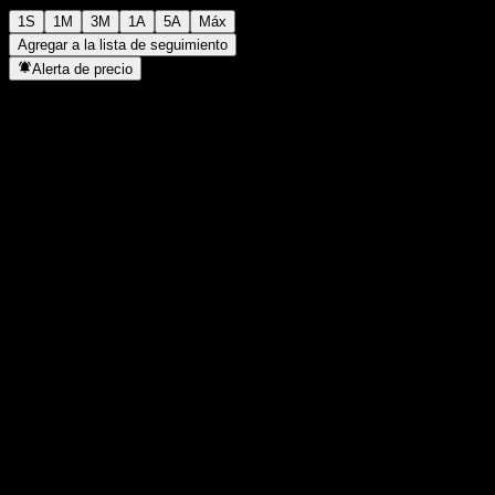
1S
1M
3M
1A
5A
Máx
Agregar a la lista de seguimiento
Alerta de precio
Estadísticas
Máximo del día
2638
Mínimo del día
2638
Máximo 52S
3435
Mínimo 52S
1414
Volumen
-
Volumen prom.
-
Cap. bursátil
0
Relación P/E
-
Rendimiento por dividendo