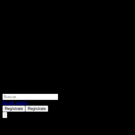
Iniciar sesión
Regístrate
Regístrate
Shinyoung Prime Dividend