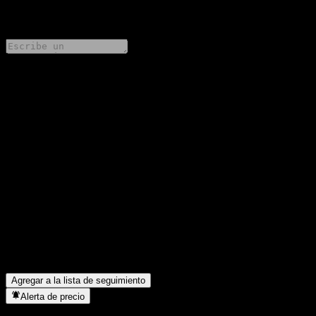
0 Comments
Comparte tus ideas
FAQ
¿Cuál es el precio de la acción de Shinyoung Prime Dividend
Regular Savings Plan Equity C5 hoy?
▼
¿Cuál es el símbolo de la acción de Shinyoung Prime Dividend
Regular Savings Plan Equity C5?
▼
¿Está subiendo el precio de la acción de Shinyoung Prime
Dividend Regular Savings Plan Equity C5?
▼
¿En qué sector se encuentra Shinyoung Prime Dividend Regular
Savings Plan Equity C5?
▼
¿Cuándo realizó Shinyoung Prime Dividend Regular Savings
Plan Equity C5 un split de acciones?
▼
Agregar a la lista de seguimiento
Alerta de precio