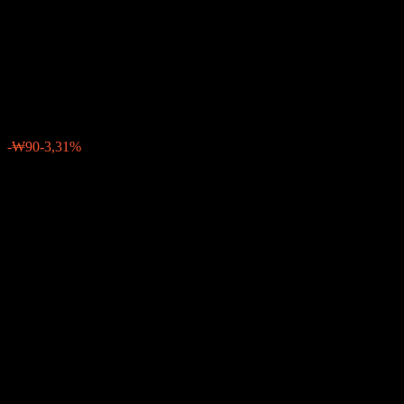
Regular Savings Plan Equity
C5
₩2638
0
-₩90
-3,31%
Última semana