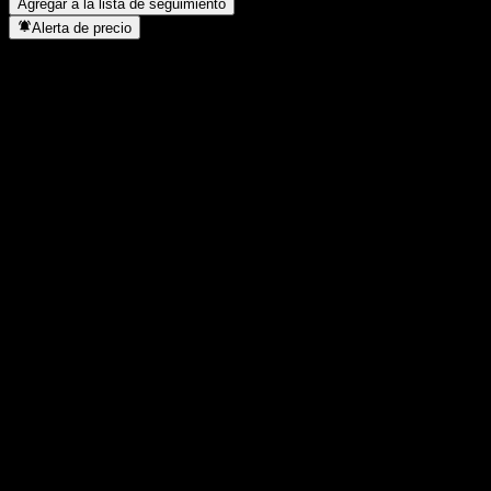
Agregar a la lista de seguimiento
Alerta de precio
Estadísticas
Máximo del día
1984,06
Mínimo del día
1984,06
Máximo 52S
1990,55
Mínimo 52S
1769,99
Volumen
-
Volumen prom.
-
Cap. bursátil
0
Relación P/E
-
Rendimiento por dividendo
-
Dividendo