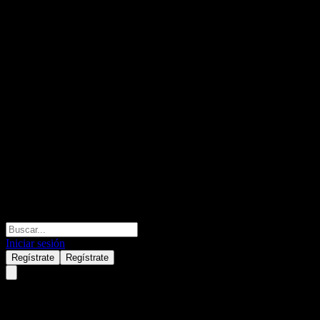
Iniciar sesión
Regístrate
Regístrate
Fondo Mutuo BancoEstado