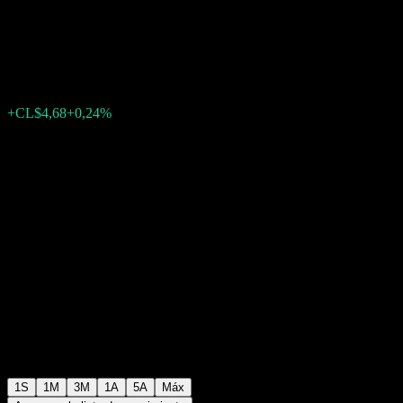
Perfil C CLASI
CL$1984,06
0
+CL$4,68
+0,24%
Última semana
1S
1M
3M
1A
5A
Máx