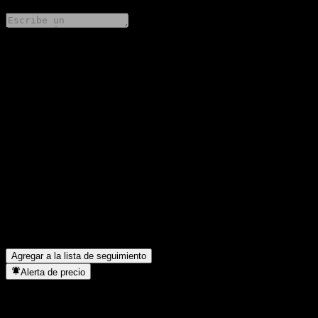
Comparte tus ideas
FAQ
¿Cuál es el precio de la acción de Fondo Mutuo BancoEstado
Perfil C CLASI hoy?
▼
¿Cuál es el símbolo de la acción de Fondo Mutuo BancoEstado
Perfil C CLASI?
▼
¿Está subiendo el precio de la acción de Fondo Mutuo
BancoEstado Perfil C CLASI?
▼
¿En qué sector se encuentra Fondo Mutuo BancoEstado Perfil C
CLASI?
▼
¿Cuándo realizó Fondo Mutuo BancoEstado Perfil C CLASI un
split de acciones?
▼
Agregar a la lista de seguimiento
Alerta de precio