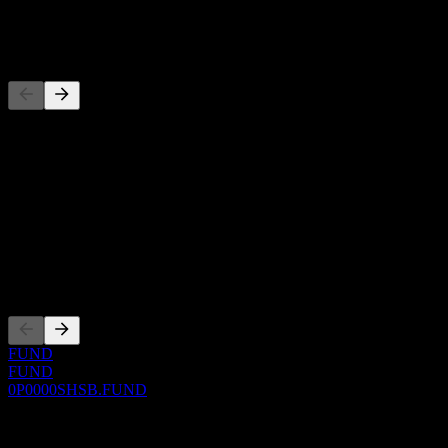
-
Competidores
Esta lista es un análisis basado en eventos recientes del mercado. No
es una recomendación de inversión.
Acerca de
Show more...
CEO
Cotizaciones
FUND
FUND
0P0000SHSB.FUND
0 Comments