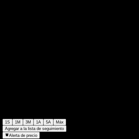
₩800
0
+₩0
+0%
Última semana
1S
1M
3M
1A
5A
Máx
Agregar a la lista de seguimiento
Alerta de precio