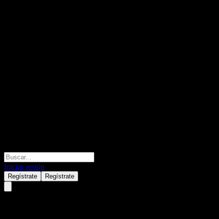
Iniciar sesión
Regístrate
Regístrate
Koreit Triple Star Equity CF