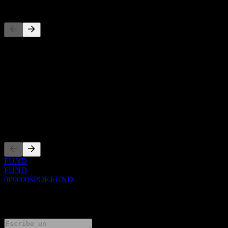
Competidores
Esta lista es un análisis basado en eventos recientes del mercado. No
es una recomendación de inversión.
Acerca de
Show more...
CEO
Cotizaciones
FUND
FUND
0P0000SPOF.FUND
0 Comments