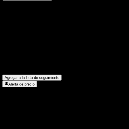
Comparte tus ideas
FAQ
¿Cuál es el precio de la acción de Koreit Triple Star Equity CF
hoy?
▼
¿Cuál es el símbolo de la acción de Koreit Triple Star Equity CF?
▼
¿En qué sector se encuentra Koreit Triple Star Equity CF?
▼
¿Cuándo realizó Koreit Triple Star Equity CF un split de
acciones?
▼
Agregar a la lista de seguimiento
Alerta de precio