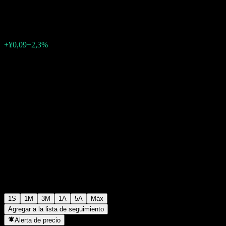
¥4,16
0
+¥0,09
+2,3%
Última semana
1S
1M
3M
1A
5A
Máx
Agregar a la lista de seguimiento
Alerta de precio