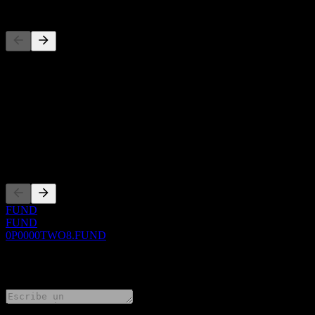
Competidores
Esta lista es un análisis basado en eventos recientes del mercado. No
Acerca de
Show more...
CEO
Cotizaciones
FUND
FUND
0P0000TWO8.FUND
0 Comments