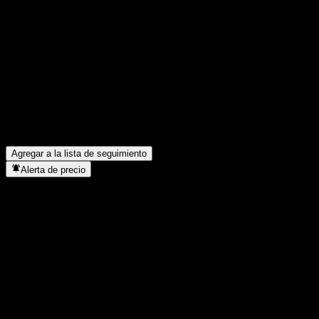
Comparte tus ideas
FAQ
¿Cuál es el precio de la acción de Soochow New Industry Selecte
¿Cuál es el símbolo de la acción de Soochow New Industry Selec
¿Está subiendo el precio de la acción de Soochow New Industry S
¿En qué sector se encuentra Soochow New Industry Selected Eq 
¿Cuándo realizó Soochow New Industry Selected Eq A un split de
Agregar a la lista de seguimiento
Alerta de precio