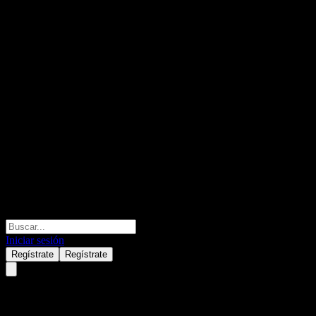
Iniciar sesión
Regístrate
Regístrate
Soochow New Industry Selected