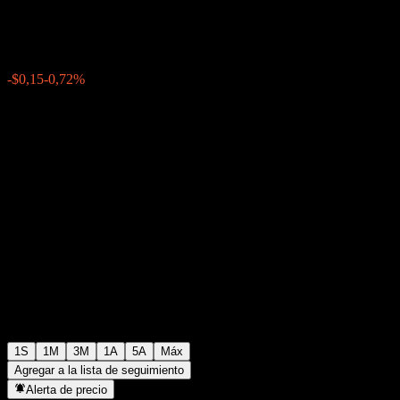
$20,61
0
-$0,15
-0,72%
Última semana
1S
1M
3M
1A
5A
Máx
Agregar a la lista de seguimiento
Alerta de precio