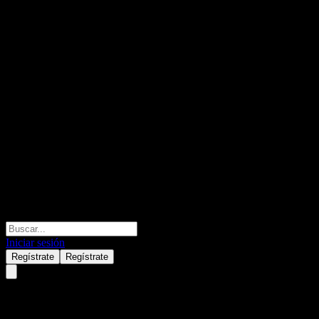
Iniciar sesión
Regístrate
Regístrate
Fidelity Global Concentrated E