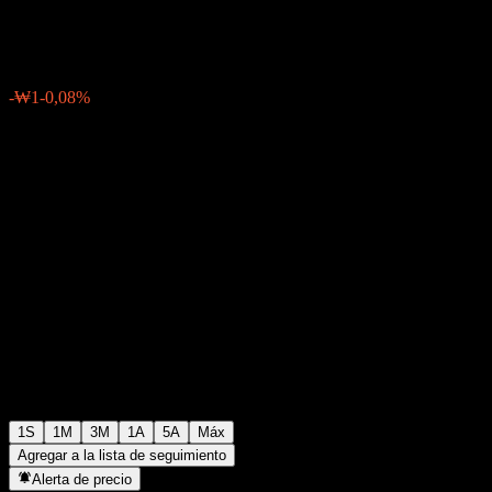
₩957
0
-₩1
-0,08%
Última semana
1S
1M
3M
1A
5A
Máx
Agregar a la lista de seguimiento
Alerta de precio