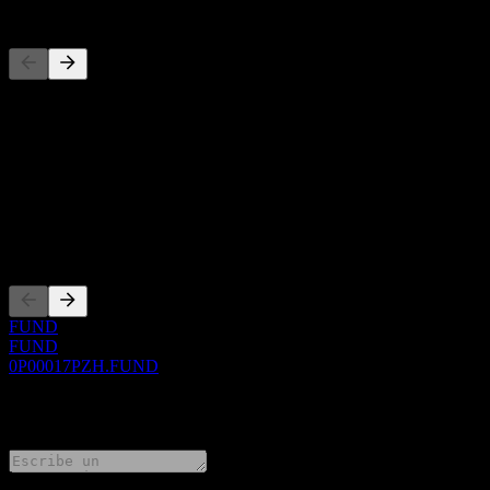
Competidores
Esta lista es un análisis basado en eventos recientes del mercado. No
Acerca de
Show more...
CEO
Cotizaciones
FUND
FUND
0P00017PZH.FUND
0 Comments