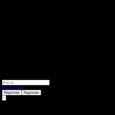
Iniciar sesión
Regístrate
Regístrate
KyoboAXA Tomorrow Long-ter