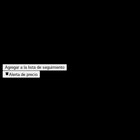
Comparte tus ideas
FAQ
¿Cuál es el precio de la acción de KyoboAXA Tomorrow Long-
¿Cuál es el símbolo de la acción de KyoboAXA Tomorrow Long
¿Está subiendo el precio de la acción de KyoboAXA Tomorrow
¿En qué sector se encuentra KyoboAXA Tomorrow Long-term G
¿Cuándo realizó KyoboAXA Tomorrow Long-term Government Bon
Agregar a la lista de seguimiento
Alerta de precio