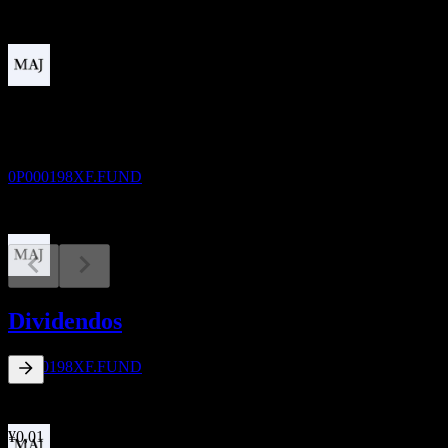
Próximos
Ex-dividendo
11
NOV
Bosera MingFeng Pure Bd A
Estimado
0P000198XF.FUND
Pago de dividendos
11
Dividendos
NOV
Bosera MingFeng Pure Bd A
Estimado
0P000198XF.FUND
2,51
%
Rendimiento por dividendo
Jun 26
¥0,01