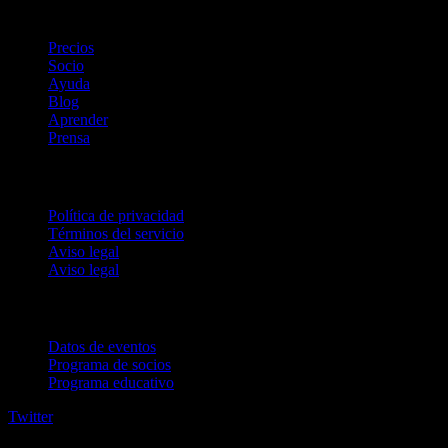
company
Precios
Socio
Ayuda
Blog
Aprender
Prensa
Legal
Política de privacidad
Términos del servicio
Aviso legal
Aviso legal
Para empresas
Datos de eventos
Programa de socios
Programa educativo
Twitter