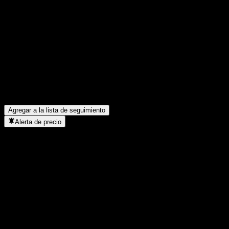
Comparte tus ideas
FAQ
¿Cuál es el precio de la acción de NH-Amundi 4th Industrial Re
¿Cuál es el símbolo de la acción de NH-Amundi 4th Industrial R
¿Está subiendo el precio de la acción de NH-Amundi 4th Industr
¿En qué sector se encuentra NH-Amundi 4th Industrial Revoluti
¿Cuándo realizó NH-Amundi 4th Industrial Revolution 30 Bond Ba
Agregar a la lista de seguimiento
Alerta de precio