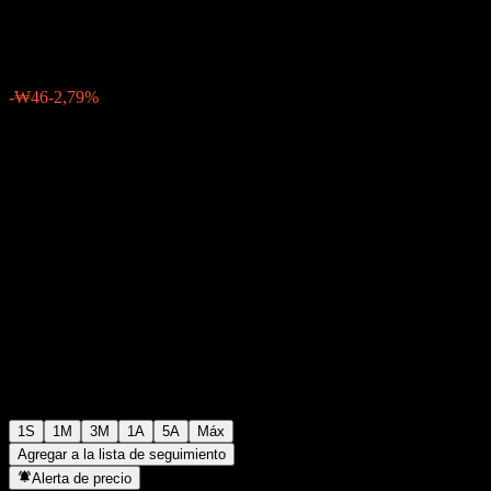
₩1594
0
-₩46
-2,79%
Última semana
1S
1M
3M
1A
5A
Máx
Agregar a la lista de seguimiento
Alerta de precio