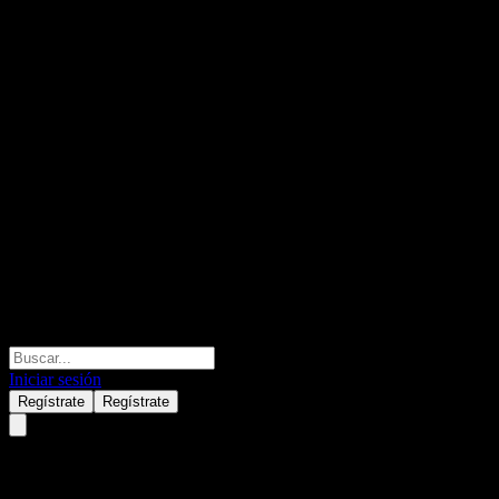
Iniciar sesión
Regístrate
Regístrate
NH-Amundi 4th Industrial Revo