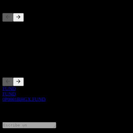
Competidores
Esta lista es un análisis basado en eventos recientes del mercado. No
Acerca de
Show more...
CEO
Cotizaciones
FUND
FUND
0P0001BHGX.FUND
0 Comments