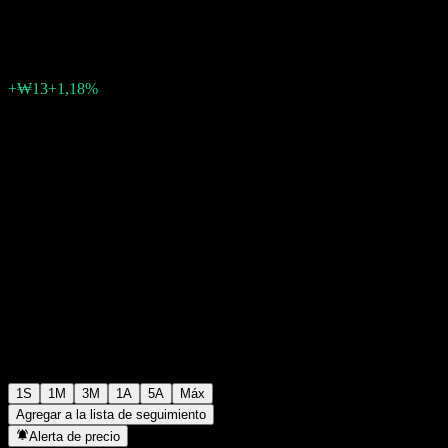
₩1091
0
+₩13
+1,18%
Última semana
1S
1M
3M
1A
5A
Máx
Agregar a la lista de seguimiento
Alerta de precio