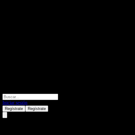
Iniciar sesión
Regístrate
Regístrate
Kardian China Dragon A Share