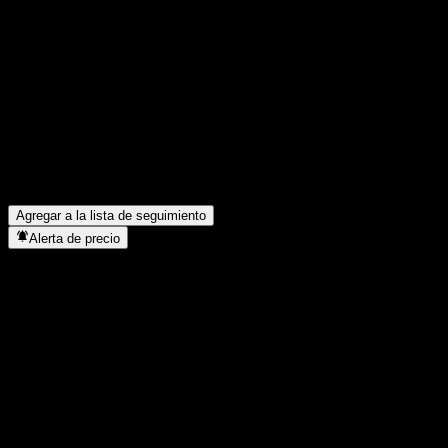
Comparte tus ideas
FAQ
¿Cuál es el precio de la acción de Kardian China Dragon A Shar
¿Cuál es el símbolo de la acción de Kardian China Dragon A Sha
¿Está subiendo el precio de la acción de Kardian China Dragon 
¿En qué sector se encuentra Kardian China Dragon A Share Feed
¿Cuándo realizó Kardian China Dragon A Share Feeder Equity CG 
Agregar a la lista de seguimiento
Alerta de precio