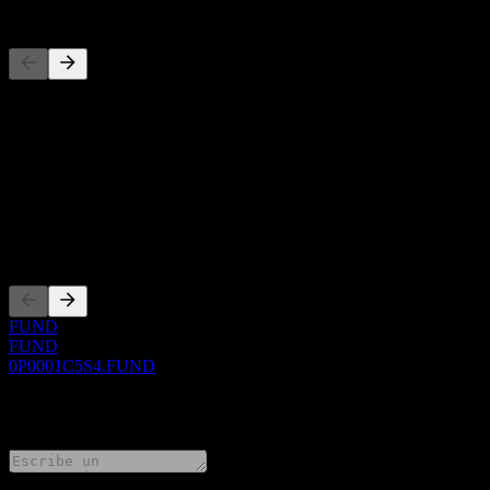
Competidores
Esta lista es un análisis basado en eventos recientes del mercado. No
Acerca de
Show more...
CEO
Cotizaciones
FUND
FUND
0P0001C5S4.FUND
0 Comments