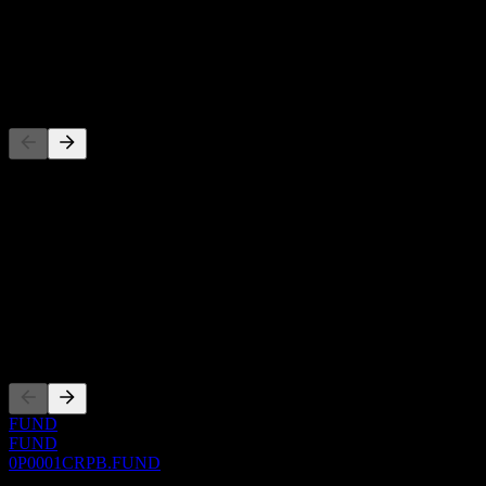
-
Dividendo
-
Competidores
Esta lista es un análisis basado en eventos recientes del mercado. No
es una recomendación de inversión.
Acerca de
Show more...
CEO
Cotizaciones
FUND
FUND
0P0001CRPB.FUND