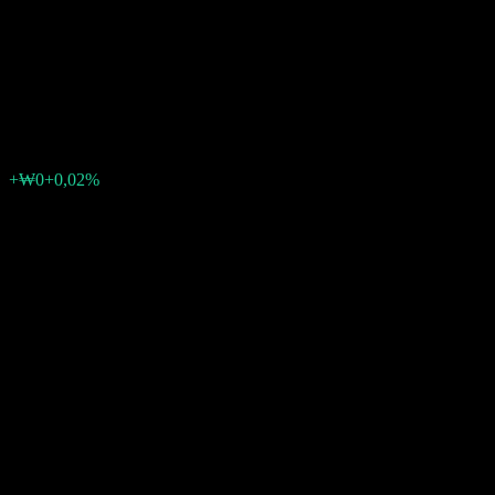
Investor Target Conversion
Bond-Fund of Funds 2 Ce
₩1182
0
+₩0
+0,02%
Última semana