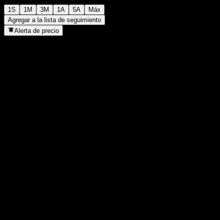
1S
1M
3M
1A
5A
Máx
Agregar a la lista de seguimiento
Alerta de precio
Estadísticas
Máximo del día
1182
Mínimo del día
1182
Máximo 52S
1182
Mínimo 52S
829
Volumen
-
Volumen prom.
-
Cap. bursátil
0
Relación P/E
-
Rendimiento por dividendo