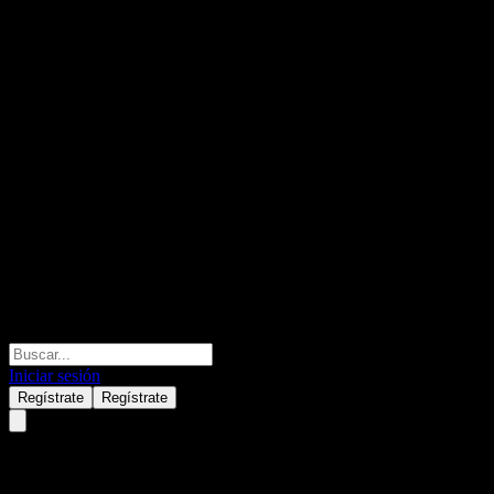
Iniciar sesión
Regístrate
Regístrate
Allianz Global Investors All