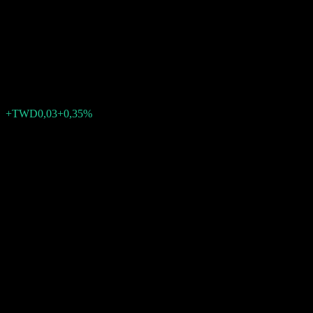
Seasons Harvest Fund of Bond
Funds N TWD
TWD7,91
0
+TWD0,03
+0,35%
Última semana