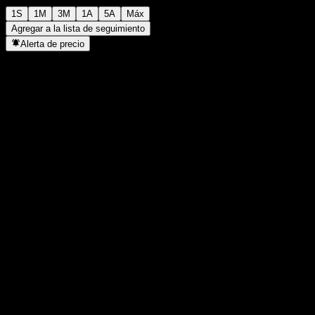
1S
1M
3M
1A
5A
Máx
Agregar a la lista de seguimiento
Alerta de precio
Estadísticas
Máximo del día
7,91
Mínimo del día
7,91
Máximo 52S
8,05
Mínimo 52S
7,72
Volumen
-
Volumen prom.
-
Cap. bursátil
0
Relación P/E
-
Rendimiento por dividendo