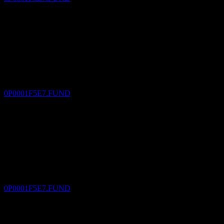
Pago de dividendos
29
DEC
Allianz Global Investors All Seasons Harvest
Fund of Bond Funds N TWD
Estimado
0P0001F5E7.FUND
Ex-dividendo
29
JAN
27
Allianz Global Investors All Seasons Harvest
Fund of Bond Funds N TWD
Estimado
0P0001F5E7.FUND