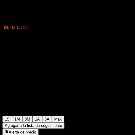
฿10,53
0
-฿0,02
-0,15%
Última semana
1S
1M
3M
1A
5A
Máx
Agregar a la lista de seguimiento
Alerta de precio