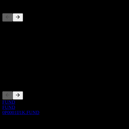
Competidores
Esta lista es un análisis basado en eventos recientes del mercado. No
es una recomendación de inversión.
Acerca de
Show more...
CEO
ISIN
0P0001IJ1K
Cotizaciones
FUND
FUND
0P0001IJ1K.FUND
0 Comments