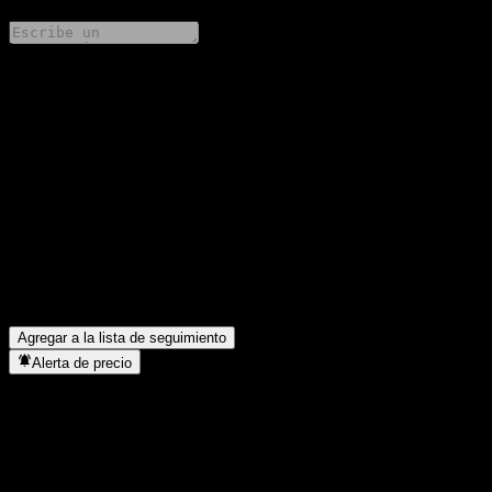
Comparte tus ideas
FAQ
¿Cuál es el precio de la acción de United Harmony-Jazz Fund
hoy?
▼
¿Cuál es el símbolo de la acción de United Harmony-Jazz Fund?
▼
¿En qué sector se encuentra United Harmony-Jazz Fund?
▼
¿Cuándo realizó United Harmony-Jazz Fund un split de
acciones?
▼
Agregar a la lista de seguimiento
Alerta de precio