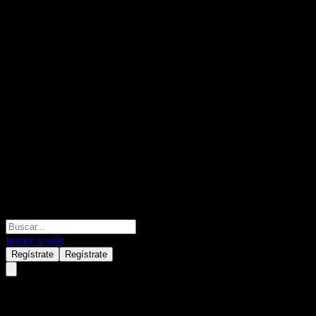
Iniciar sesión
Regístrate
Regístrate
United Harmony-Jazz Fund