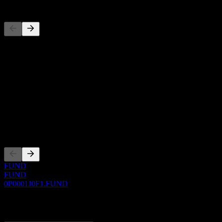
Competidores
Esta lista es un análisis basado en eventos recientes del mercado. No
Acerca de
Show more...
CEO
ISIN
0P0001J0F1
Cotizaciones
FUND
FUND
0P0001J0F1.FUND
0 Comments