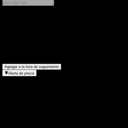
Comparte tus ideas
FAQ
¿Cuál es el precio de la acción de KGI Taiwan Multi-Asset Inc
¿Cuál es el símbolo de la acción de KGI Taiwan Multi-Asset I
¿En qué sector se encuentra KGI Taiwan Multi-Asset Income F
¿Cuándo realizó KGI Taiwan Multi-Asset Income Fund N TWD un 
Agregar a la lista de seguimiento
Alerta de precio