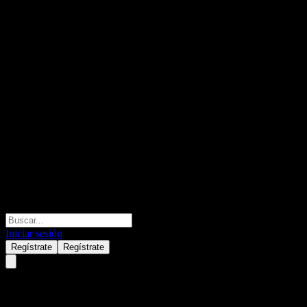
Iniciar sesión
Regístrate
Regístrate
KGI Taiwan Multi-Asset Inco