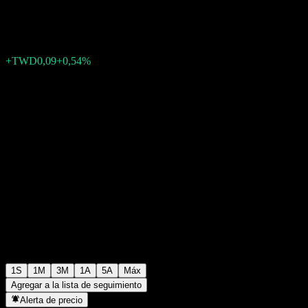
TWD16,80
0
+TWD0,09
+0,54%
Última semana
1S
1M
3M
1A
5A
Máx
Agregar a la lista de seguimiento
Alerta de precio