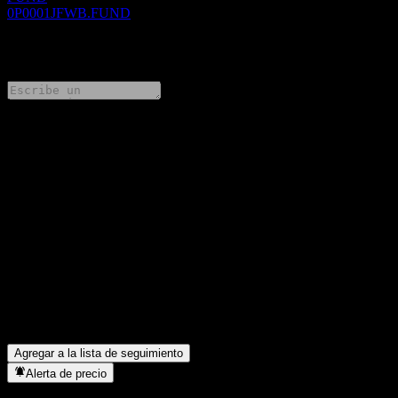
0P0001JFWB.FUND
0 Comments
Comparte tus ideas
FAQ
¿Cuál es el precio de la acción de TCB 2026 Maturity Senior
Emerging Market Corporate Bond Fund A AUD hoy?
▼
¿Cuál es el símbolo de la acción de TCB 2026 Maturity Senior
Emerging Market Corporate Bond Fund A AUD?
▼
¿En qué sector se encuentra TCB 2026 Maturity Senior
Emerging Market Corporate Bond Fund A AUD?
▼
¿Cuándo realizó TCB 2026 Maturity Senior Emerging Market
Corporate Bond Fund A AUD un split de acciones?
▼
Agregar a la lista de seguimiento
Alerta de precio