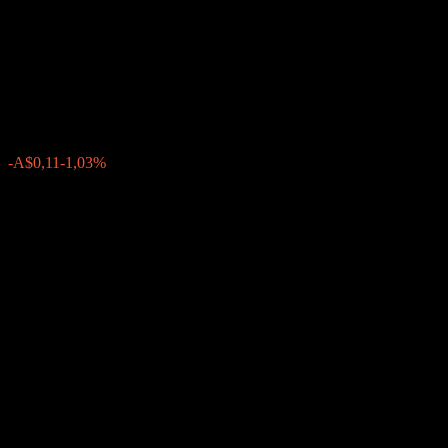
Emerging Market Corporate
Bond Fund A AUD
A$10,74
0
-A$0,11
-1,03%
Última semana