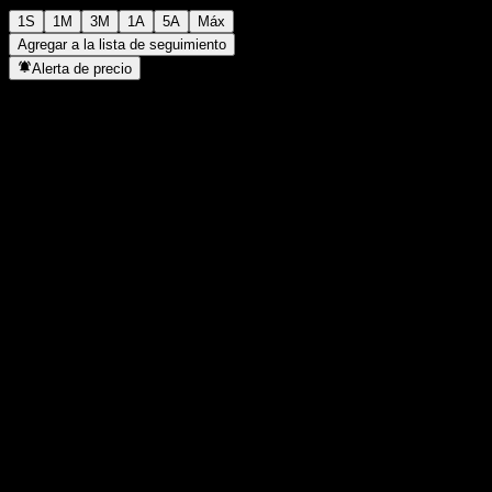
1S
1M
3M
1A
5A
Máx
Agregar a la lista de seguimiento
Alerta de precio
Estadísticas
Máximo del día
-
Mínimo del día
-
Máximo 52S
10,91
Mínimo 52S
10,72
Volumen
-
Volumen prom.
-
Cap. bursátil
0
Relación P/E
-
Rendimiento por dividendo