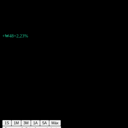
Equity 1 C
₩2188
0
+₩48
+2,23%
Última semana
1S
1M
3M
1A
5A
Máx