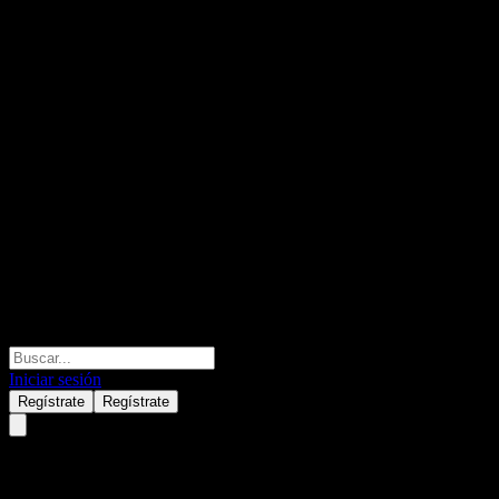
Iniciar sesión
Regístrate
Regístrate
Samsung New Deal Korea