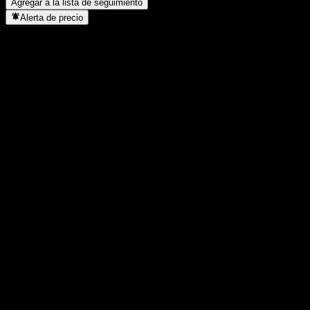
Agregar a la lista de seguimiento
Alerta de precio
Estadísticas
Máximo del día
2188
Mínimo del día
2188
Máximo 52S
3224
Mínimo 52S
1239
Volumen
-
Volumen prom.
-
Cap. bursátil
0
Relación P/E
-
Rendimiento por dividendo
-
Dividendo