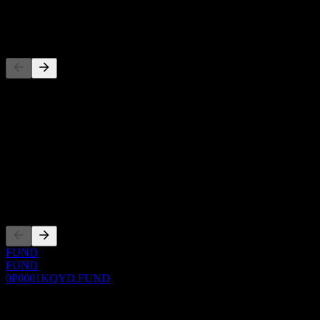
-
Competidores
Esta lista es un análisis basado en eventos recientes del mercado. No
es una recomendación de inversión.
Acerca de
Show more...
CEO
Cotizaciones
FUND
FUND
0P0001KQYD.FUND
0 Comments