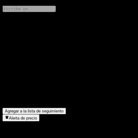
Comparte tus ideas
FAQ
¿Cuál es el precio de la acción de Samsung New Deal Korea
Equity 1 C hoy?
▼
¿Cuál es el símbolo de la acción de Samsung New Deal Korea
Equity 1 C?
▼
¿Está subiendo el precio de la acción de Samsung New Deal
Korea Equity 1 C?
▼
¿En qué sector se encuentra Samsung New Deal Korea Equity 1
C?
▼
¿Cuándo realizó Samsung New Deal Korea Equity 1 C un split
de acciones?
▼
Agregar a la lista de seguimiento
Alerta de precio