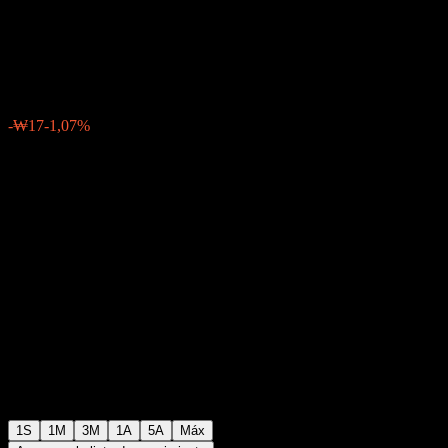
Balanced-Fund of Funds S-P
₩1564
0
-₩17
-1,07%
Última semana
1S
1M
3M
1A
5A
Máx