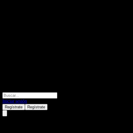
Iniciar sesión
Regístrate
Regístrate
Woori Together TDF 2040