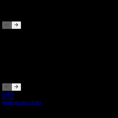
-
Competidores
Esta lista es un análisis basado en eventos recientes del mercado. No
es una recomendación de inversión.
Acerca de
Show more...
CEO
Cotizaciones
FUND
FUND
0P0001KUMA.FUND
0 Comments