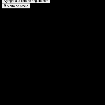
Agregar a la lista de seguimiento
Alerta de precio
Estadísticas
Máximo del día
1564
Mínimo del día
1564
Máximo 52S
1684
Mínimo 52S
1342
Volumen
-
Volumen prom.
-
Cap. bursátil
0
Relación P/E
-
Rendimiento por dividendo
-
Dividendo