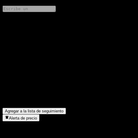
Comparte tus ideas
FAQ
¿Cuál es el precio de la acción de Woori Together TDF 2040
Balanced-Fund of Funds S-P hoy?
▼
¿Cuál es el símbolo de la acción de Woori Together TDF 2040
Balanced-Fund of Funds S-P?
▼
¿Está subiendo el precio de la acción de Woori Together TDF
2040 Balanced-Fund of Funds S-P?
▼
¿En qué sector se encuentra Woori Together TDF 2040
Balanced-Fund of Funds S-P?
▼
¿Cuándo realizó Woori Together TDF 2040 Balanced-Fund of
Funds S-P un split de acciones?
▼
Agregar a la lista de seguimiento
Alerta de precio