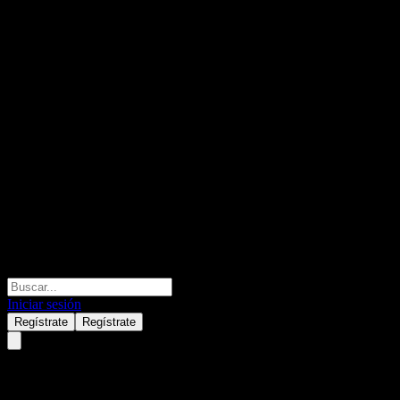
Iniciar sesión
Regístrate
Regístrate
Amundi HK Growth Classic