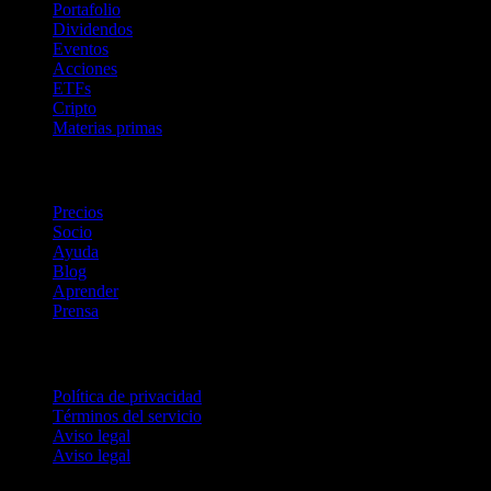
Portafolio
Dividendos
Eventos
Acciones
ETFs
Cripto
Materias primas
company
Precios
Socio
Ayuda
Blog
Aprender
Prensa
Legal
Política de privacidad
Términos del servicio
Aviso legal
Aviso legal