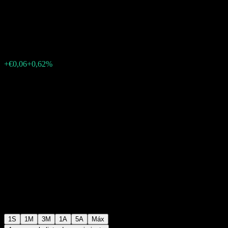
EUR (hedged) Distribution
€9,78
0
+€0,06
+0,62%
Última semana
1S
1M
3M
1A
5A
Máx