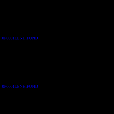
Pago de dividendos
4
JAN
27
Amundi HK Growth Classic EUR (hedged)
Distribution
Estimado
0P0001LENH.FUND
Ex-dividendo
2
FEB
27
Amundi HK Growth Classic EUR (hedged)
Distribution
Estimado
0P0001LENH.FUND