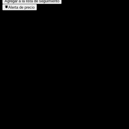
Agregar a la lista de seguimiento
Alerta de precio
Estadísticas
Máximo del día
9,78
Mínimo del día
9,78
Máximo 52S
9,79
Mínimo 52S
7,75
Volumen
-
Volumen prom.
-
Cap. bursátil
0
Relación P/E
-
Rendimiento por dividendo
1,8%
Dividendo