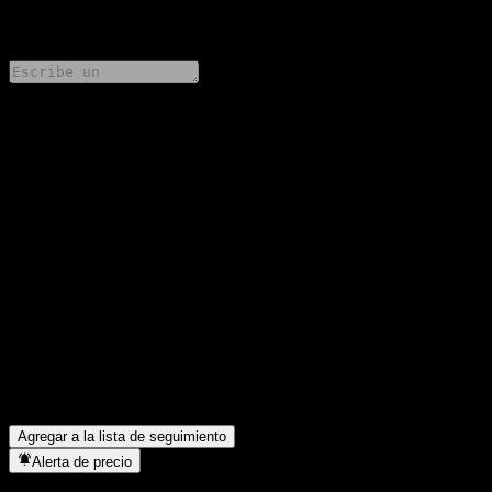
0 Comments
Comparte tus ideas
FAQ
¿Cuál es el precio de la acción de KB Global Clean Energy
Hydrogen Economy Feeder Equity A-E hoy?
▼
¿Cuál es el símbolo de la acción de KB Global Clean Energy
Hydrogen Economy Feeder Equity A-E?
▼
¿Está subiendo el precio de la acción de KB Global Clean
Energy Hydrogen Economy Feeder Equity A-E?
▼
¿En qué sector se encuentra KB Global Clean Energy Hydrogen
Economy Feeder Equity A-E?
▼
¿Cuándo realizó KB Global Clean Energy Hydrogen Economy
Feeder Equity A-E un split de acciones?
▼
Agregar a la lista de seguimiento
Alerta de precio