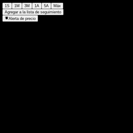
1S
1M
3M
1A
5A
Máx
Agregar a la lista de seguimiento
Alerta de precio
Estadísticas
Máximo del día
1020
Mínimo del día
1020
Máximo 52S
1287
Mínimo 52S
707
Volumen
-
Volumen prom.
-
Cap. bursátil
0
Relación P/E
-
Rendimiento por dividendo