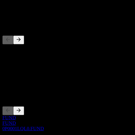
-
Dividendo
-
Competidores
Esta lista es un análisis basado en eventos recientes del mercado. No
es una recomendación de inversión.
Acerca de
Show more...
CEO
Cotizaciones
FUND
FUND
0P0001LQL0.FUND