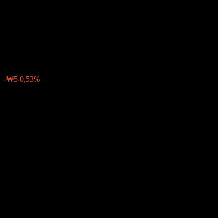
Hydrogen Economy Feeder
Equity A-E
₩1020
0
-₩5
-0,53%
Última semana