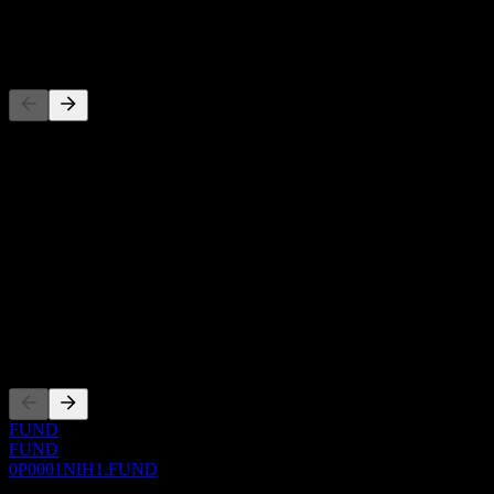
-
Competidores
Esta lista es un análisis basado en eventos recientes del mercado. No
es una recomendación de inversión.
Acerca de
Show more...
CEO
ISIN
0P0001NIH1
Cotizaciones
FUND
FUND
0P0001NIH1.FUND