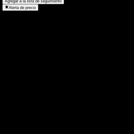
Agregar a la lista de seguimiento
Alerta de precio
Estadísticas
Máximo del día
-
Mínimo del día
-
Máximo 52S
-
Mínimo 52S
-
Volumen
-
Volumen prom.
-
Cap. bursátil
0
Relación P/E
-
Rendimiento por dividendo
-
Dividendo