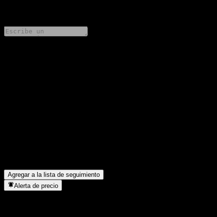
0 Comments
Comparte tus ideas
FAQ
¿Cuál es el precio de la acción de Koreit Global Market Leader
ESG Equity C-P2e Hedged hoy?
▼
¿Cuál es el símbolo de la acción de Koreit Global Market Leader
ESG Equity C-P2e Hedged?
▼
¿En qué sector se encuentra Koreit Global Market Leader ESG
Equity C-P2e Hedged?
▼
¿Cuándo realizó Koreit Global Market Leader ESG Equity C-
P2e Hedged un split de acciones?
▼
Agregar a la lista de seguimiento
Alerta de precio