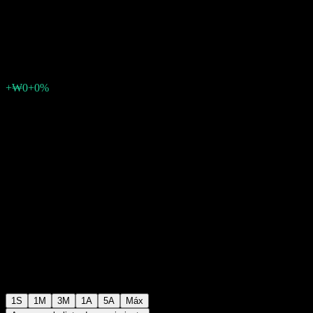
ESG Equity C-P2e Hedged
₩995
0
+₩0
+0%
Última semana
1S
1M
3M
1A
5A
Máx