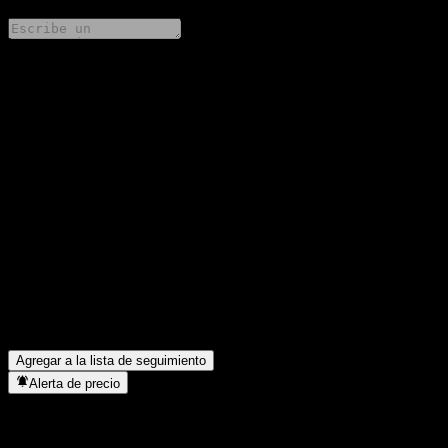
Comparte tus ideas
FAQ
¿Cuál es el precio de la acción de China Southern Baochang
Hybrid Fund C hoy?
▼
¿Cuál es el símbolo de la acción de China Southern Baochang
Hybrid Fund C?
▼
¿Está subiendo el precio de la acción de China Southern
Baochang Hybrid Fund C?
▼
¿En qué sector se encuentra China Southern Baochang Hybrid
Fund C?
▼
¿Cuándo realizó China Southern Baochang Hybrid Fund C un
split de acciones?
▼
Agregar a la lista de seguimiento
Alerta de precio