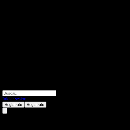
Iniciar sesión
Regístrate
Regístrate
China Southern Baochang