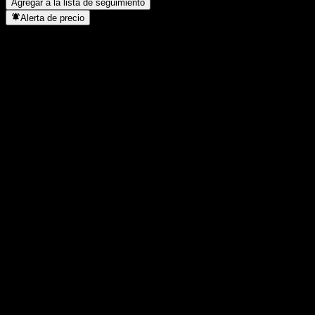
Agregar a la lista de seguimiento
Alerta de precio
Estadísticas
Máximo del día
1,1841
Mínimo del día
1,1841
Máximo 52S
1,204
Mínimo 52S
1,069
Volumen
-
Volumen prom.
-
Cap. bursátil
0
Relación P/E
-
Rendimiento por dividendo
-
Dividendo