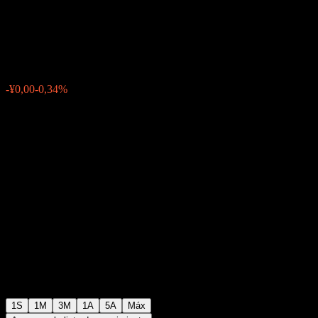
Hybrid Fund C
¥1,1841
0
-¥0,00
-0,34%
Última semana
1S
1M
3M
1A
5A
Máx