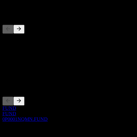
-
Competidores
Esta lista es un análisis basado en eventos recientes del mercado. No
es una recomendación de inversión.
Acerca de
Show more...
CEO
Cotizaciones
FUND
FUND
0P0001NQMN.FUND
0 Comments