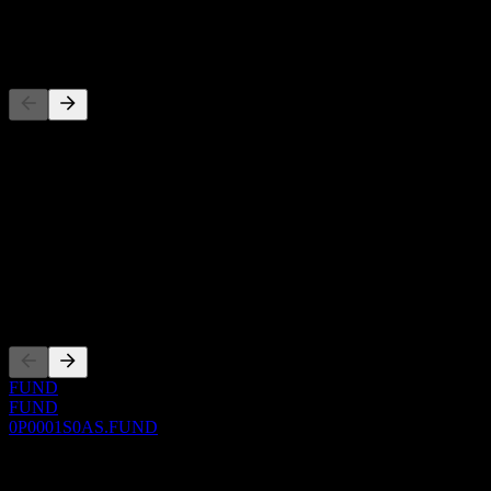
-
Competidores
Esta lista es un análisis basado en eventos recientes del mercado. No
es una recomendación de inversión.
Acerca de
Show more...
CEO
Cotizaciones
FUND
FUND
0P0001S0AS.FUND
0 Comments