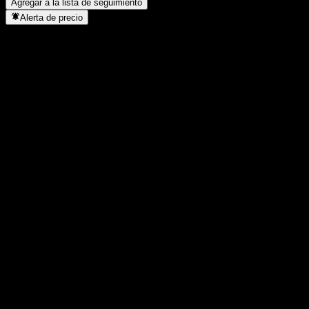
Agregar a la lista de seguimiento
Alerta de precio
Estadísticas
Máximo del día
1,6123
Mínimo del día
1,6123
Máximo 52S
2,17
Mínimo 52S
1,253
Volumen
-
Volumen prom.
-
Cap. bursátil
0
Relación P/E
-
Rendimiento por dividendo
-
Dividendo