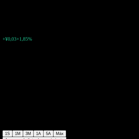
Growth Mix C
¥1,6123
0
+¥0,03
+1,85%
Última semana
1S
1M
3M
1A
5A
Máx