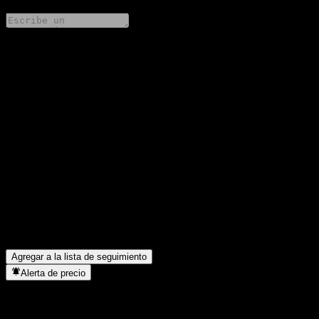
Comparte tus ideas
FAQ
¿Cuál es el precio de la acción de Horizon Asset Balanced
Growth Mix C hoy?
▼
¿Cuál es el símbolo de la acción de Horizon Asset Balanced
Growth Mix C?
▼
¿Está subiendo el precio de la acción de Horizon Asset Balanced
Growth Mix C?
▼
¿En qué sector se encuentra Horizon Asset Balanced Growth Mix
C?
▼
¿Cuándo realizó Horizon Asset Balanced Growth Mix C un split
de acciones?
▼
Agregar a la lista de seguimiento
Alerta de precio