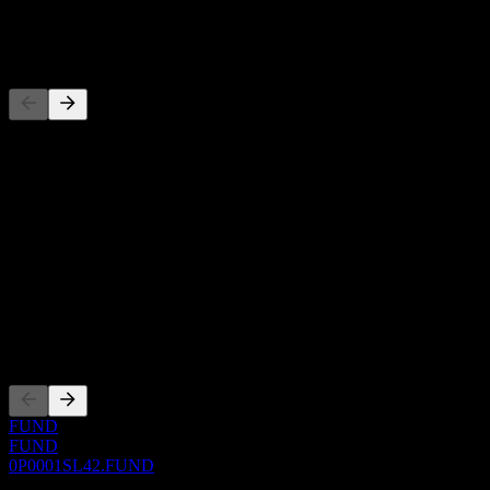
-
Competidores
Esta lista es un análisis basado en eventos recientes del mercado. No
es una recomendación de inversión.
Acerca de
Show more...
CEO
ISIN
0P0001SL42
Cotizaciones
FUND
FUND
0P0001SL42.FUND