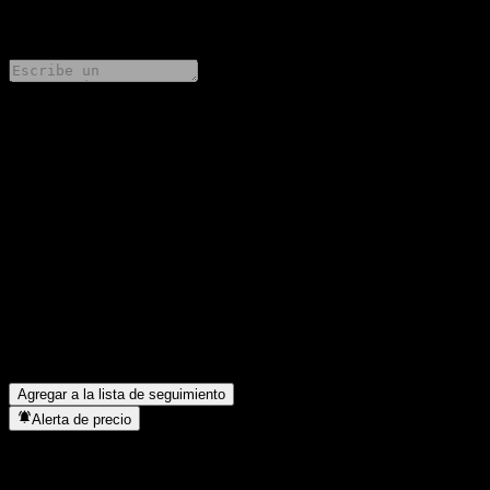
0 Comments
Comparte tus ideas
FAQ
¿Cuál es el precio de la acción de BOCHK China Golden
Dragon A RMB hoy?
▼
¿Cuál es el símbolo de la acción de BOCHK China Golden
Dragon A RMB?
▼
¿En qué sector se encuentra BOCHK China Golden Dragon A
RMB?
▼
¿Cuándo realizó BOCHK China Golden Dragon A RMB un split
de acciones?
▼
Agregar a la lista de seguimiento
Alerta de precio