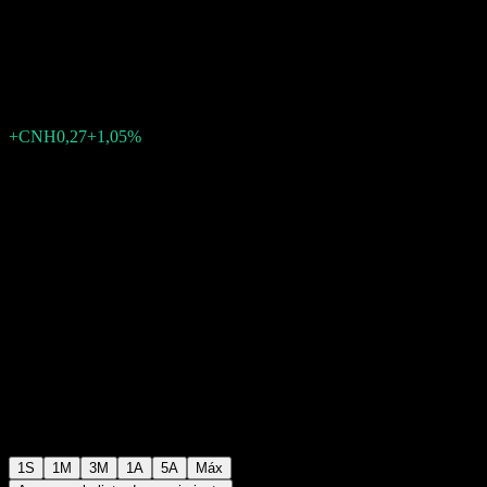
A RMB
CNH25,67
0
+CNH0,27
+1,05%
Última semana
1S
1M
3M
1A
5A
Máx