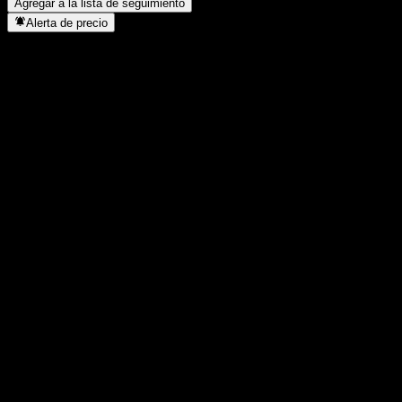
Agregar a la lista de seguimiento
Alerta de precio
Estadísticas
Máximo del día
25,67
Mínimo del día
25,67
Máximo 52S
28,25
Mínimo 52S
22,79
Volumen
-
Volumen prom.
-
Cap. bursátil
0
Relación P/E
-
Rendimiento por dividendo
-
Dividendo