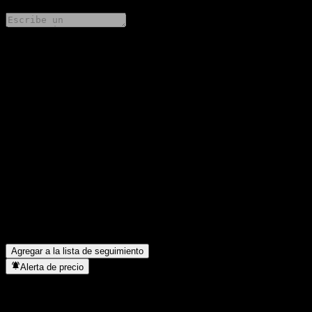
Comparte tus ideas
FAQ
¿Cuál es el precio de la acción de Compass Global Credit USD
Fondo de Inversión D hoy?
▼
¿Cuál es el símbolo de la acción de Compass Global Credit USD
Fondo de Inversión D?
▼
¿Está subiendo el precio de la acción de Compass Global Credit
USD Fondo de Inversión D?
▼
¿En qué sector se encuentra Compass Global Credit USD Fondo
de Inversión D?
▼
¿Cuándo realizó Compass Global Credit USD Fondo de
Inversión D un split de acciones?
▼
Agregar a la lista de seguimiento
Alerta de precio