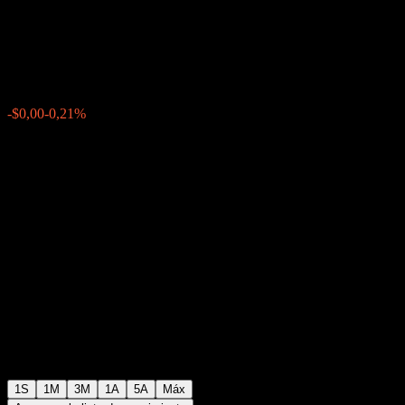
Fondo de Inversión D
$1,0117
0
-$0,00
-0,21%
Última semana
1S
1M
3M
1A
5A
Máx