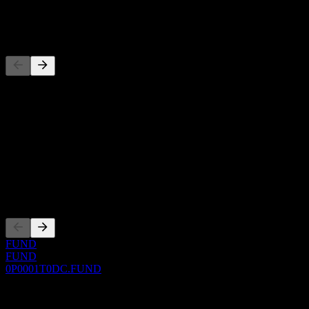
-
Competidores
Esta lista es un análisis basado en eventos recientes del mercado. No
es una recomendación de inversión.
Acerca de
Show more...
CEO
Cotizaciones
FUND
FUND
0P0001T0DC.FUND
0 Comments