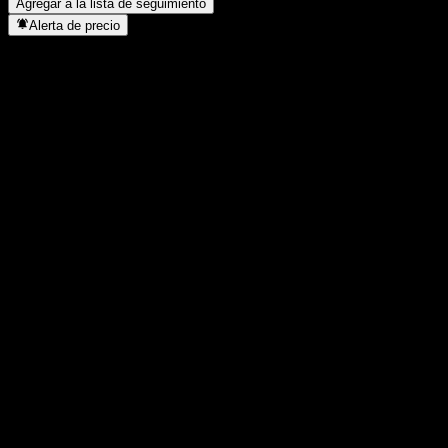
Agregar a la lista de seguimiento
Alerta de precio
Estadísticas
Máximo del día
1,0117
Mínimo del día
1,0117
Máximo 52S
1,078
Mínimo 52S
1,0033
Volumen
-
Volumen prom.
-
Cap. bursátil
0
Relación P/E
-
Rendimiento por dividendo
-
Dividendo