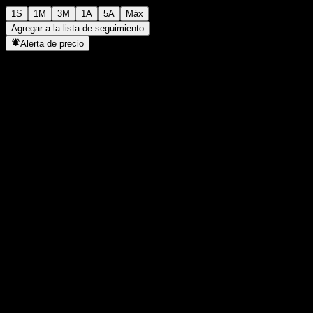
1S
1M
3M
1A
5A
Máx
Agregar a la lista de seguimiento
Alerta de precio
Estadísticas
Máximo del día
1280
Mínimo del día
1280
Máximo 52S
1411
Mínimo 52S
1073
Volumen
-
Volumen prom.
-
Cap. bursátil
0
Relación P/E
-
Rendimiento por dividendo