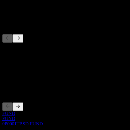
-
Dividendo
-
Competidores
Esta lista es un análisis basado en eventos recientes del mercado. No
es una recomendación de inversión.
Acerca de
Show more...
CEO
Cotizaciones
FUND
FUND
0P0001TBSD.FUND