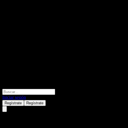
Iniciar sesión
Regístrate
Regístrate
MiraeAsset Strategic