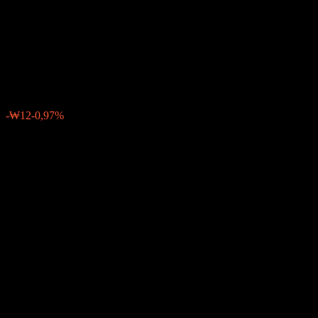
Allocation TDF 2055 Mixed
Asset Feeder Ce
₩1280
0
-₩12
-0,97%
Última semana