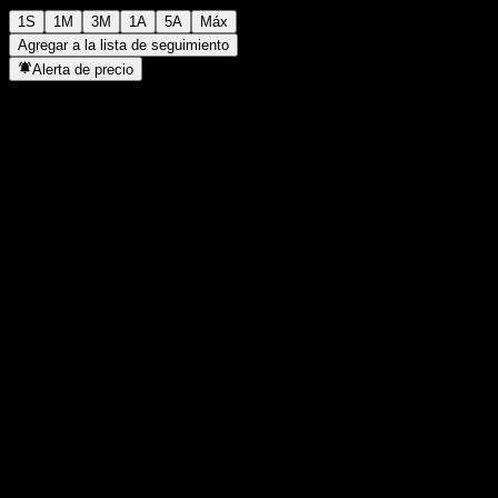
1S
1M
3M
1A
5A
Máx
Agregar a la lista de seguimiento
Alerta de precio
Estadísticas
Máximo del día
17,05
Mínimo del día
17,05
Máximo 52S
17,05
Mínimo 52S
16,1
Volumen
-
Volumen prom.
-
Cap. bursátil
0
Relación P/E
-
Rendimiento por dividendo