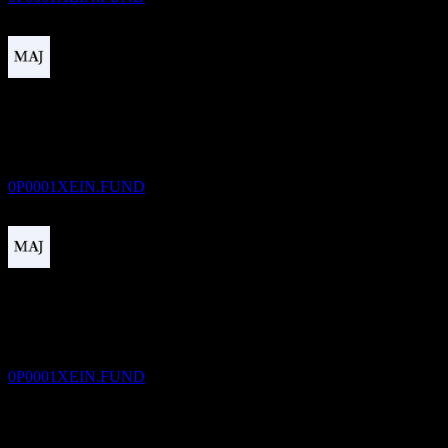
Pago de dividendos
24
DEC
Canada Life Canadian Enhanced Equity
Income Fund F
Estimado
0P0001XEIN.FUND
Ex-dividendo
25
JAN
27
Canada Life Canadian Enhanced Equity
Income Fund F
Estimado
0P0001XEIN.FUND