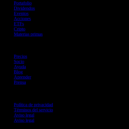
Portafolio
Dividendos
Eventos
Acciones
ETFs
Cripto
Materias primas
company
Precios
Socio
Ayuda
Blog
Aprender
Prensa
Legal
Política de privacidad
Términos del servicio
Aviso legal
Aviso legal