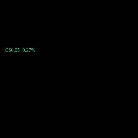
Enhanced Equity Income Fund
F
C$17,05
0
+C$0,05
+0,27%
Última semana