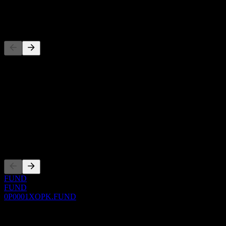
-
Competidores
Esta lista es un análisis basado en eventos recientes del mercado. No
es una recomendación de inversión.
Acerca de
Show more...
CEO
Cotizaciones
FUND
FUND
0P0001XOPK.FUND
0 Comments