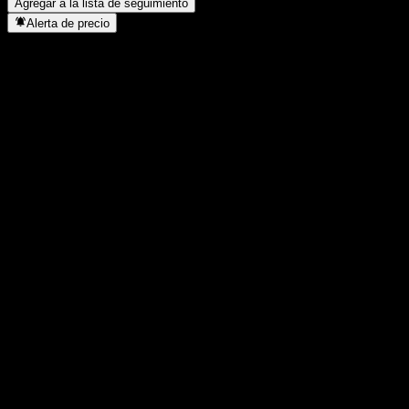
Agregar a la lista de seguimiento
Alerta de precio
Estadísticas
Máximo del día
1,0082
Mínimo del día
1,0082
Máximo 52S
1,0096
Mínimo 52S
0,9942
Volumen
-
Volumen prom.
-
Cap. bursátil
0
Relación P/E
-
Rendimiento por dividendo
-
Dividendo