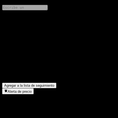
Comparte tus ideas
FAQ
¿Cuál es el precio de la acción de Fullgoal Stable TianRong Bond
C hoy?
▼
¿Cuál es el símbolo de la acción de Fullgoal Stable TianRong
Bond C?
▼
¿En qué sector se encuentra Fullgoal Stable TianRong Bond C?
▼
¿Cuándo realizó Fullgoal Stable TianRong Bond C un split de
acciones?
▼
Agregar a la lista de seguimiento
Alerta de precio