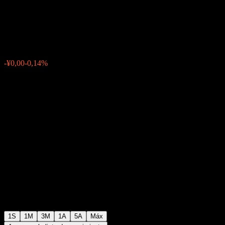
C
¥1,0082
0
-¥0,00
-0,14%
Última semana
1S
1M
3M
1A
5A
Máx