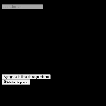
Comparte tus ideas
FAQ
¿Cuál es el precio de la acción de Orient Alpha RuiXiang Mix
Intt C hoy?
▼
¿Cuál es el símbolo de la acción de Orient Alpha RuiXiang Mix
Intt C?
▼
¿En qué sector se encuentra Orient Alpha RuiXiang Mix Intt C?
▼
¿Cuándo realizó Orient Alpha RuiXiang Mix Intt C un split de
acciones?
▼
Agregar a la lista de seguimiento
Alerta de precio