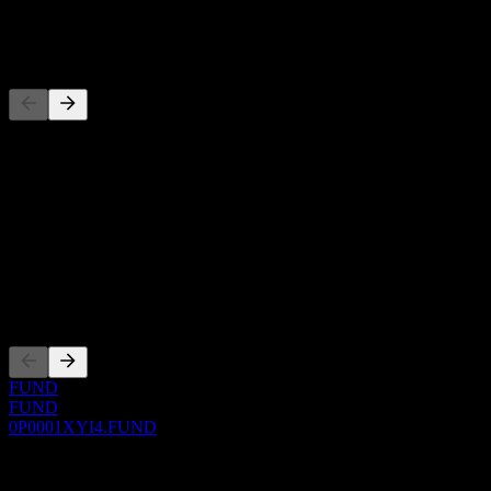
-
Competidores
Esta lista es un análisis basado en eventos recientes del mercado. No
es una recomendación de inversión.
Acerca de
Show more...
CEO
Cotizaciones
FUND
FUND
0P0001XYI4.FUND
0 Comments