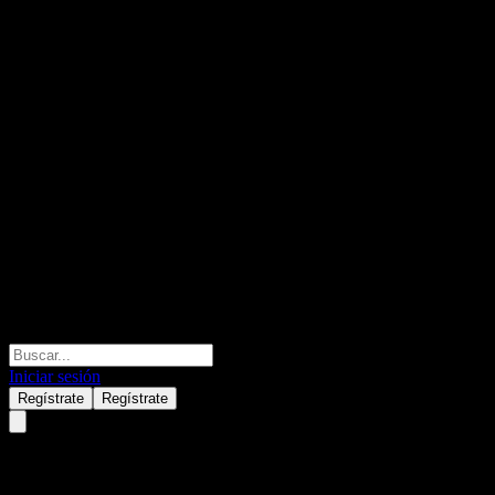
Iniciar sesión
Regístrate
Regístrate
Orient Alpha RuiXiang Mix