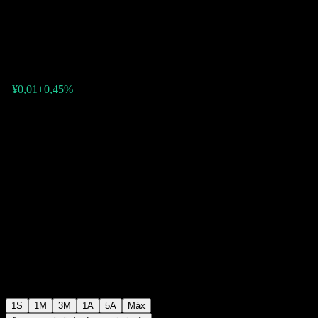
Intt C
¥1,1738
0
+¥0,01
+0,45%
Última semana
1S
1M
3M
1A
5A
Máx