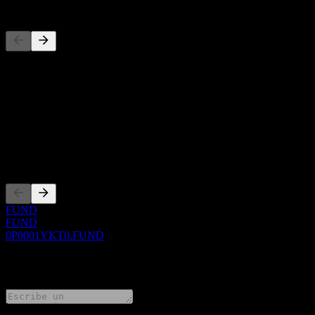
Competidores
Esta lista es un análisis basado en eventos recientes del mercado. No
Acerca de
Show more...
CEO
Cotizaciones
FUND
FUND
0P0001YKT0.FUND
0 Comments