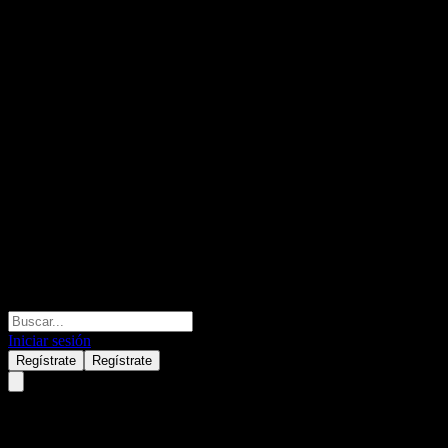
Iniciar sesión
Regístrate
Regístrate
GF TianYi 120D Rolling Hold 