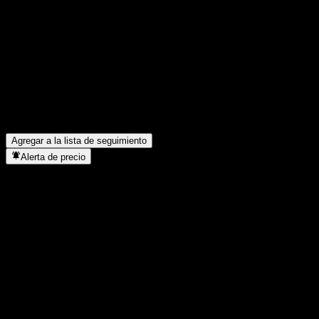
Comparte tus ideas
FAQ
¿Cuál es el precio de la acción de GF TianYi 120D Rolling Hold
¿Cuál es el símbolo de la acción de GF TianYi 120D Rolling Hol
¿En qué sector se encuentra GF TianYi 120D Rolling Hold Bond 
¿Cuándo realizó GF TianYi 120D Rolling Hold Bond A un split de
Agregar a la lista de seguimiento
Alerta de precio