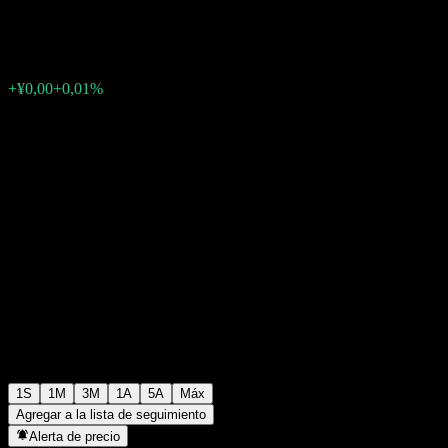
¥1,0201
0
+¥0,00
+0,01%
Última semana
1S
1M
3M
1A
5A
Máx
Agregar a la lista de seguimiento
Alerta de precio