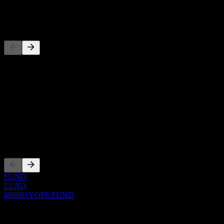
-
Competidores
Esta lista es un análisis basado en eventos recientes del mercado. No
es una recomendación de inversión.
Acerca de
Show more...
CEO
Cotizaciones
FUND
FUND
0P0001YQPS.FUND
0 Comments