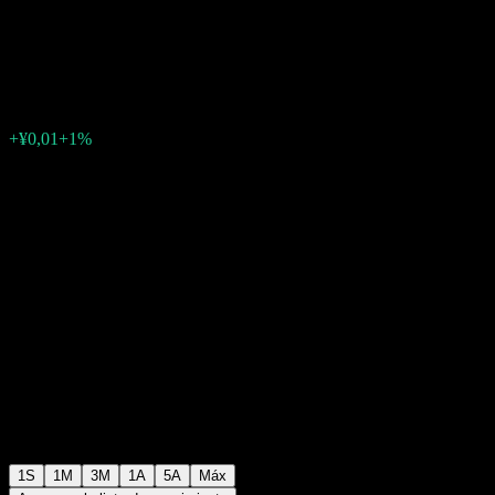
Intt C
¥0,8882
0
+¥0,01
+1%
Última semana
1S
1M
3M
1A
5A
Máx