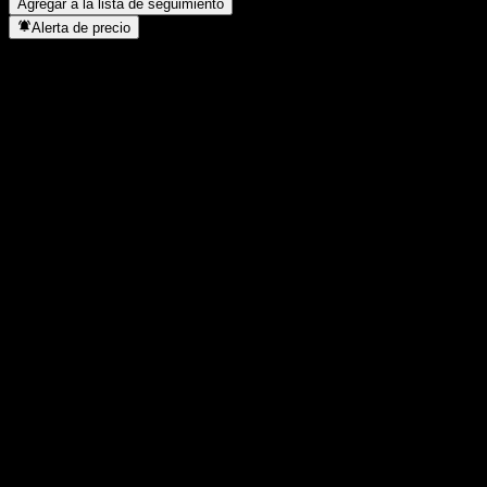
Agregar a la lista de seguimiento
Alerta de precio
Estadísticas
Máximo del día
0,8882
Mínimo del día
0,8882
Máximo 52S
1,1271
Mínimo 52S
0,8123
Volumen
-
Volumen prom.
-
Cap. bursátil
0
Relación P/E
-
Rendimiento por dividendo
-
Dividendo