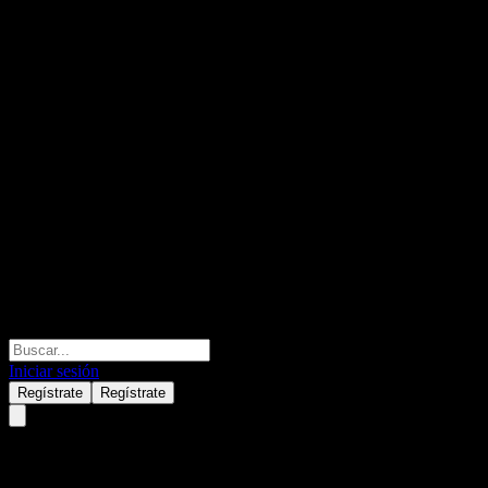
Iniciar sesión
Regístrate
Regístrate
Guotai Win-Win Future Mix