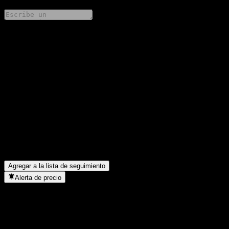
Comparte tus ideas
FAQ
¿Cuál es el precio de la acción de Guotai Win-Win Future Mix
Intt C hoy?
▼
¿Cuál es el símbolo de la acción de Guotai Win-Win Future Mix
Intt C?
▼
¿En qué sector se encuentra Guotai Win-Win Future Mix Intt C?
▼
¿Cuándo realizó Guotai Win-Win Future Mix Intt C un split de
acciones?
▼
Agregar a la lista de seguimiento
Alerta de precio