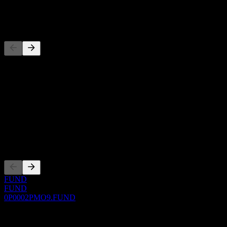
-
Competidores
Esta lista es un análisis basado en eventos recientes del mercado. No
es una recomendación de inversión.
Acerca de
Show more...
CEO
Cotizaciones
FUND
FUND
0P0002PMO9.FUND
0 Comments