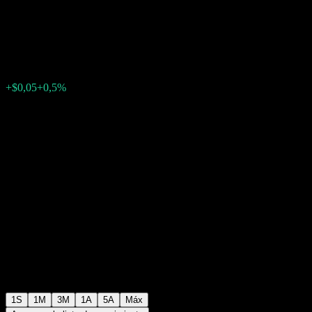
Fund UF
$10,73
0
+$0,05
+0,5%
Última semana
1S
1M
3M
1A
5A
Máx