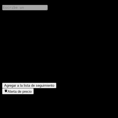
Comparte tus ideas
FAQ
¿Cuál es el precio de la acción de International Active Equities
Fund UF hoy?
▼
¿Cuál es el símbolo de la acción de International Active Equities
Fund UF?
▼
¿En qué sector se encuentra International Active Equities Fund
UF?
▼
¿Cuándo realizó International Active Equities Fund UF un split
de acciones?
▼
Agregar a la lista de seguimiento
Alerta de precio