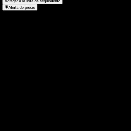
Agregar a la lista de seguimiento
Alerta de precio
Estadísticas
Máximo del día
10,73
Mínimo del día
10,73
Máximo 52S
10,73
Mínimo 52S
9,82
Volumen
-
Volumen prom.
-
Cap. bursátil
0
Relación P/E
-
Rendimiento por dividendo
-
Dividendo