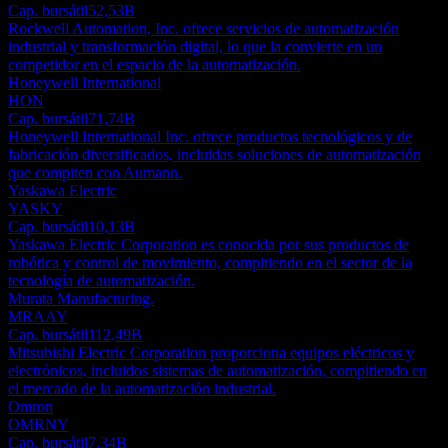
Cap. bursátil
52,53B
Rockwell Automation, Inc. ofrece servicios de automatización
industrial y transformación digital, lo que la convierte en un
competidor en el espacio de la automatización.
Honeywell International
HON
Cap. bursátil
71,74B
Honeywell International Inc. ofrece productos tecnológicos y de
fabricación diversificados, incluidas soluciones de automatización
que compiten con Aumann.
Yaskawa Electric
YASKY
Cap. bursátil
10,13B
Yaskawa Electric Corporation es conocida por sus productos de
robótica y control de movimiento, compitiendo en el sector de la
tecnología de automatización.
Murata Manufacturing.
MRAAY
Cap. bursátil
112,49B
Mitsubishi Electric Corporation proporciona equipos eléctricos y
electrónicos, incluidos sistemas de automatización, compitiendo en
el mercado de la automatización industrial.
Omron
OMRNY
Cap. bursátil
7,34B