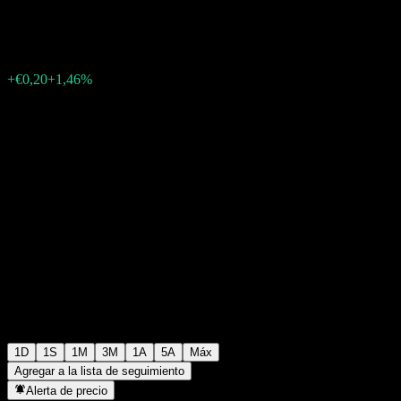
€13,90
53
+€0,20
+1,46%
Friday 15:29
1D
1S
1M
3M
1A
5A
Máx
Agregar a la lista de seguimiento
Alerta de precio