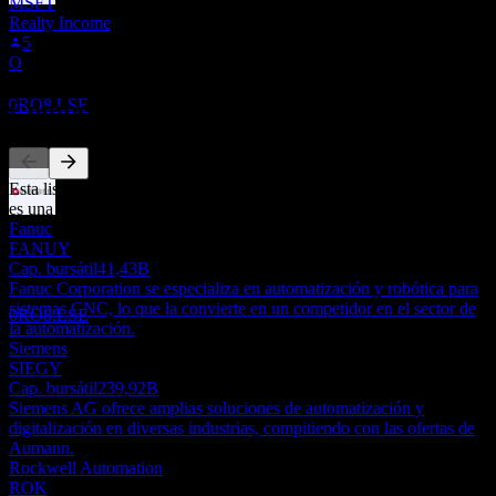
MSFT
Ex-dividendo
Realty Income
1
5
SEP
28
O
Aumann
Estimado
Competidores
0RO8.LSE
Esta lista es un análisis basado en eventos recientes del mercado. No
es una recomendación de inversión.
Pago de dividendos
Fanuc
1
FANUY
SEP
28
Cap. bursátil
41,43B
Aumann
Fanuc Corporation se especializa en automatización y robótica para
Estimado
sistemas CNC, lo que la convierte en un competidor en el sector de
0RO8.LSE
la automatización.
Siemens
SIEGY
Cap. bursátil
239,92B
Siemens AG ofrece amplias soluciones de automatización y
digitalización en diversas industrias, compitiendo con las ofertas de
Aumann.
Rockwell Automation
ROK