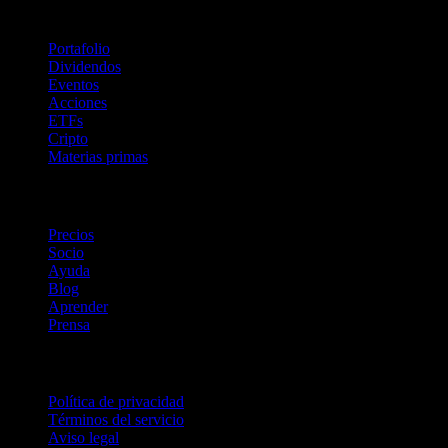
Funciones
Portafolio
Dividendos
Eventos
Acciones
ETFs
Cripto
Materias primas
company
Precios
Socio
Ayuda
Blog
Aprender
Prensa
Legal
Política de privacidad
Términos del servicio
Aviso legal