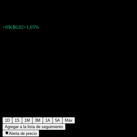
HK$0,9250
2
+HK$0,02
+1,65%
Friday 06:32
1D
1S
1M
3M
1A
5A
Máx
Agregar a la lista de seguimiento
Alerta de precio