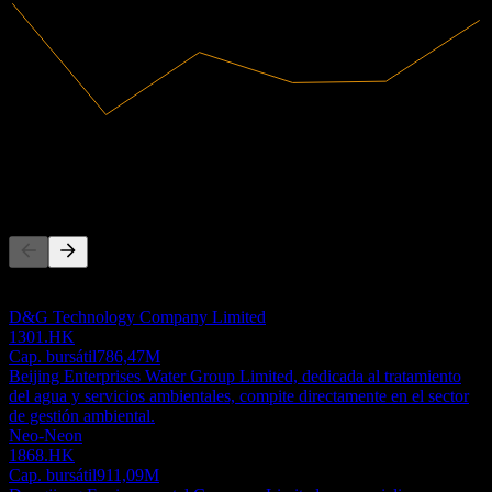
2,42B
Ingresos
97,28M
Ingreso neto
Competidores
Esta lista es un análisis basado en eventos recientes del mercado. No
es una recomendación de inversión.
D&G Technology Company Limited
1301.HK
Cap. bursátil
786,47M
Beijing Enterprises Water Group Limited, dedicada al tratamiento
del agua y servicios ambientales, compite directamente en el sector
de gestión ambiental.
Neo-Neon
1868.HK
Cap. bursátil
911,09M