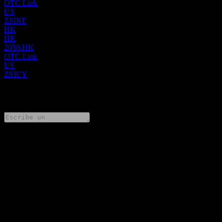
OTC Link
US
ZSINF
HK
HK
2050.HK
OTC Link
US
ZSICY
0 Comments
Comparte tus ideas
FAQ
¿Cuál es el precio de la acción de Zhejiang Sanhua Intelligent
Controls. hoy?
▼
¿Cuál es el símbolo de la acción de Zhejiang Sanhua Intelligent
Controls.?
▼