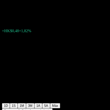
Controls.
HK$26,86
14
+HK$0,48
+1,82%
Friday 08:08
1D
1S
1M
3M
1A
5A
Máx