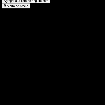
Agregar a la lista de seguimiento
Alerta de precio
Estadísticas
Máximo del día
26,86
Mínimo del día
26
Máximo 52S
46,48
Mínimo 52S
24,12
Volumen
6.407.258
Volumen prom.
15.884.085
Cap. bursátil
111,38B
Relación P/E
-
Rendimiento por dividendo
2,4%
Dividendo