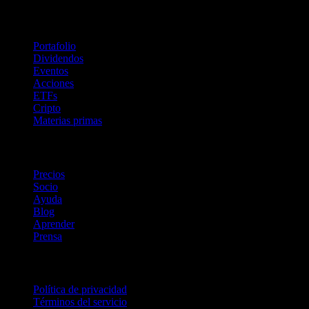
Funciones
Portafolio
Dividendos
Eventos
Acciones
ETFs
Cripto
Materias primas
company
Precios
Socio
Ayuda
Blog
Aprender
Prensa
Legal
Política de privacidad
Términos del servicio