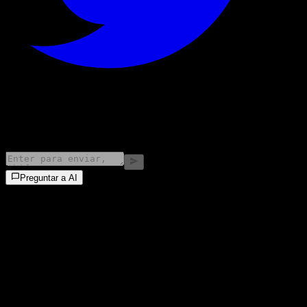
©
2026
Stock Events GmbH
Preguntar a AI