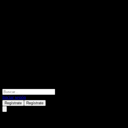
Iniciar sesión
Regístrate
Regístrate
Zhejiang Sanhua Intelligent