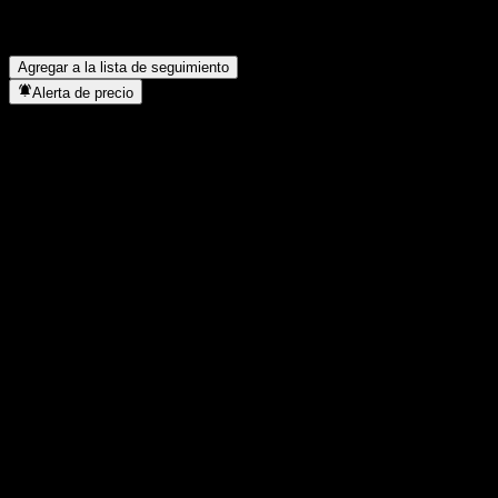
¿Cuál fue el ingreso neto de Nerds On Site del año pasado?
▼
¿En qué sector se encuentra Nerds On Site?
▼
¿Cuándo realizó Nerds On Site un split de acciones?
▼
Agregar a la lista de seguimiento
Alerta de precio