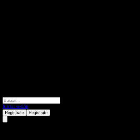
Iniciar sesión
Regístrate
Regístrate
Nerds On Site