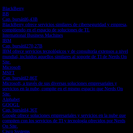
es una recomendación de inversión.
BlackBerry
BB
Cap. bursátil
6,43B
BlackBerry ofrece servicios similares de ciberseguridad y empresa,
compitiendo en el espacio de soluciones de TI.
International Business Machines
IBM
Cap. bursátil
270,27B
IBM ofrece servicios tecnológicos y de consultoría extensos a nivel
mundial, incluidos aquellos similares al soporte de TI de Nerds On
Site.
Microsoft
MSFT
Cap. bursátil
2,86T
Microsoft, a través de sus diversas soluciones empresariales y
servicios en la nube, compite en el mismo espacio que Nerds On
Site.
Alphabet
GOOGL
Cap. bursátil
4,36T
Google ofrece soluciones empresariales y servicios en la nube que
compiten con los servicios de TI y tecnología ofrecidos por Nerds
On Site.
Cisco Systems