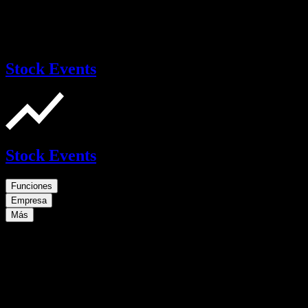
Stock Events
Stock Events
Funciones
Empresa
Más