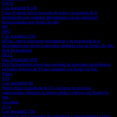
CSCO
Cap. bursátil
478,14B
Cisco Systems ofrece servicios de redes y tecnología de la
información que compiten directamente con las soluciones
proporcionadas por Nerds On Site.
HP
HPQ
Cap. bursátil
22,15B
HP Inc. ofrece soluciones informáticas y de tecnología de la
información que sirven a mercados similares a los de Nerds On Site.
Dell Technologies
DELL
Cap. bursátil
281,05B
Dell Technologies ofrece una variedad de soluciones tecnológicas,
incluidos servicios de TI que compiten con Nerds On Site.
Wipro
WIT
Cap. bursátil
18,5B
Wipro ofrece consultoría de TI y servicios de procesos
empresariales, dirigidos al mismo público objetivo que Nerds On
Site.
Accenture
ACN
Cap. bursátil
82,75B
Accenture ofrece servicios de consultoría y procesamiento a nivel