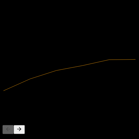
Finanzas
-3,93%
Margen de beneficio
No rentable
2019
2020
2021
2022
2023
2024
8,06M
Ingresos
-316.934,51
Ingreso neto
Competidores
Esta lista es un análisis basado en eventos recientes del mercado. No