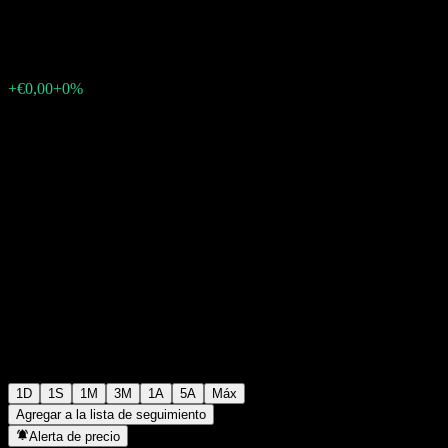
€0,015000
0
+€0,00
+0%
Thursday 13:33
1D
1S
1M
3M
1A
5A
Máx
Agregar a la lista de seguimiento
Alerta de precio