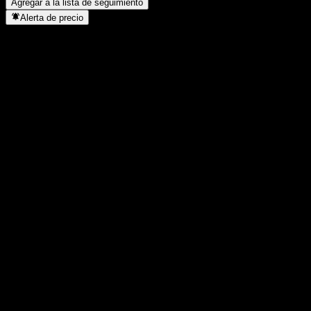
Agregar a la lista de seguimiento
Alerta de precio
Estadísticas
Máximo del día
15,21
Mínimo del día
15,21
Máximo 52S
18,24
Mínimo 52S
12,02
Volumen
-
Volumen prom.
-
Cap. bursátil
2,28B
Relación P/E
-
Rendimiento por dividendo
3,29%
Dividendo