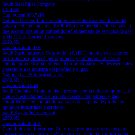
Saudi Steel Pipes Company
1320.SR
Cap. bursátil
998,72M
National Gas and Industrialization Co. se dedica a la industria del
gas, específicamente en la distribución y comercialización de gas, lo
que la convierte en un competidor en el mercado de servicios de gas.
SABIC Agri-Nutrient Company
2020.SR
Cap. bursátil
66,07B
Saudi Basic Industries Corporation (SABIC) opera en los sectores
de productos químicos, petroquímicos y polímeros industriales,
compitiendo de forma indirecta al proporcionar materiales esenciales
y servicios a la industria del petróleo y el gas.
National Gas & Industrialisation
2080.SR
Cap. bursátil
3,86B
Saudi Chemical Company tiene presencia en la industria química, la
cual está estrechamente vinculada al sector del petróleo y gas,
convirtiéndola en competidora a través de su gama de productos
químicos industriales y servicios.
Saudi Kayan Petrochemical
2350.SR
Cap. bursátil
20,46B
Zamil Industrial Investment Co. ofrece productos y servicios para
los sectores de la construcción e industrial, incluida la industria del