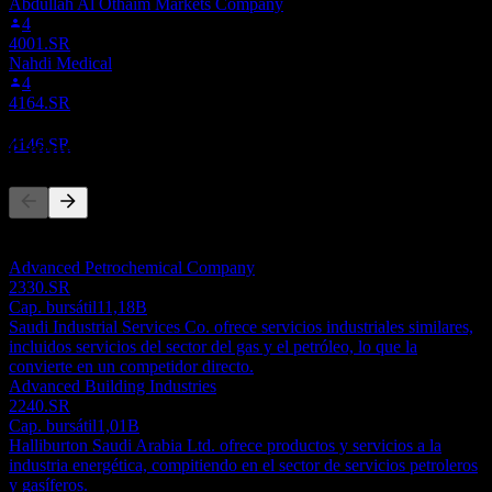
Abdullah Al Othaim Markets Company
4
4001.SR
Pago de dividendos
Nahdi Medical
31
4
AUG
28
4164.SR
Gas Arabian Services Company
Estimado
Competidores
4146.SR
Esta lista es un análisis basado en eventos recientes del mercado. No
es una recomendación de inversión.
Advanced Petrochemical Company
2330.SR
Cap. bursátil
11,18B
Saudi Industrial Services Co. ofrece servicios industriales similares,
incluidos servicios del sector del gas y el petróleo, lo que la
convierte en un competidor directo.
Advanced Building Industries
2240.SR
Cap. bursátil
1,01B
Halliburton Saudi Arabia Ltd. ofrece productos y servicios a la
industria energética, compitiendo en el sector de servicios petroleros
y gasíferos.