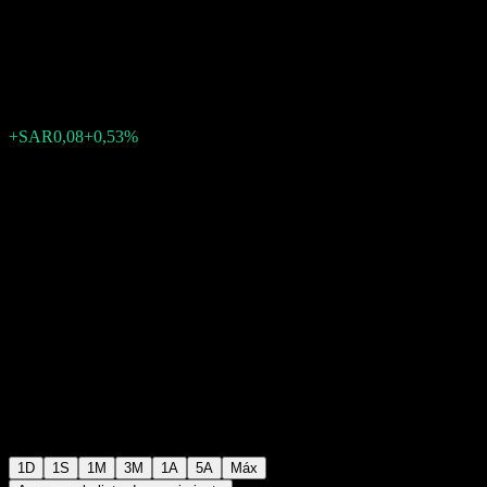
Company
SAR15,21
27
+SAR0,08
+0,53%
Thursday 12:13
1D
1S
1M
3M
1A
5A
Máx