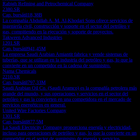
Rabigh Refining and Petrochemical Company
2380.SR
Cap. bursátil
18,38B
La compañía Abdullah A. M. Al-Khodari Sons ofrece servicios de
ingeniería civil, construcción y soporte en el sector del petróleo y
gas, compitiendo en la ejecución y soporte de proyectos.
Takween Advanced Industries
1201.SR
Cap. bursátil
941,45M
La empresa Saudi Arabian Amiantit fabrica y vende sistemas de
tuberías, que se utilizan en la industria del petróleo y gas, lo que la
convierte en un competidor en la cadena de suministro.
Nama Chemicals
2210.SR
Cap. bursátil
797,33M
Saudi Arabian Oil Co. (Saudi Aramco) es la compañía petrolera más
grande del mundo, y sus operaciones y servicios en el sector del
petróleo y gas la convierten en una competidora en el mercado de
servicios energéticos en general.
United Wire Factories Company
1301.SR
Cap. bursátil
877,5M
La Saudi Electricity Company proporciona energía y electricidad,
incluso para operaciones de petróleo y gas, lo que la convierte en un
competidor en el sector de suministro de energía y servicios.