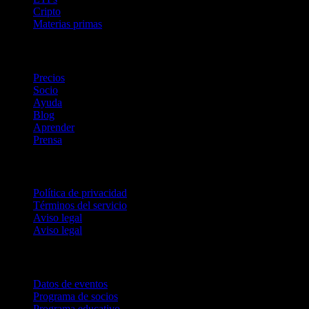
Cripto
Materias primas
company
Precios
Socio
Ayuda
Blog
Aprender
Prensa
Legal
Política de privacidad
Términos del servicio
Aviso legal
Aviso legal
Para empresas
Datos de eventos
Programa de socios
Programa educativo