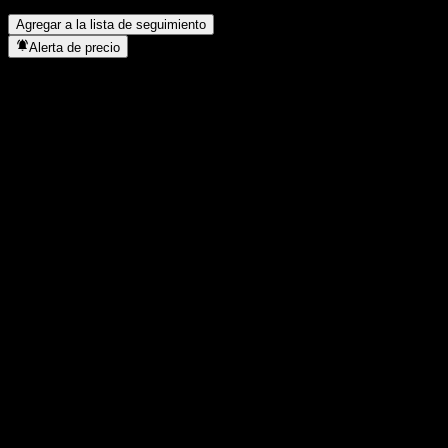
¿Dónde tiene su sede Gas Arabian Services Company?
▼
Agregar a la lista de seguimiento
Alerta de precio