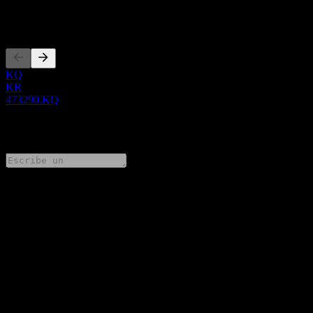
Cotizaciones
KQ
KR
473290.KQ
0 Comments
Comparte tus ideas
FAQ
¿Cuál es el precio de la acción de Samsung Kodex 26-12
Corporate Bond(AA-) Active hoy?
▼
¿Cuál es el símbolo de la acción de Samsung Kodex 26-12
Corporate Bond(AA-) Active?
▼