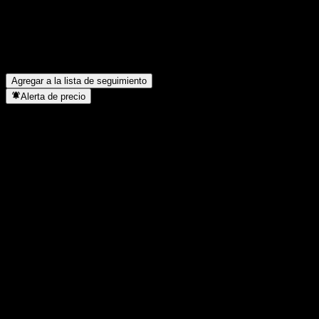
¿Samsung Kodex 26-12 Corporate Bond(AA-) Active paga
dividendos?
▼
¿En qué sector se encuentra Samsung Kodex 26-12 Corporate
Bond(AA-) Active?
▼
¿Cuándo realizó Samsung Kodex 26-12 Corporate Bond(AA-)
Active un split de acciones?
▼
Agregar a la lista de seguimiento
Alerta de precio