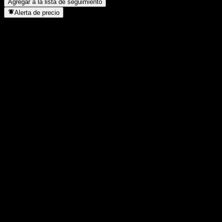
Agregar a la lista de seguimiento
Alerta de precio
Estadísticas
Máximo del día
10.865
Mínimo del día
10.855
Máximo 52S
11.000
Mínimo 52S
10.685
Volumen
1113
Volumen prom.
52.950
Cap. bursátil
0
Relación P/E
-
Rendimiento por dividendo
1,8%
Dividendo