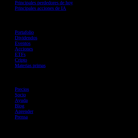
Principales perdedores de hoy
Principales acciones de IA
Funciones
Portafolio
Dividendos
Eventos
Acciones
ETFs
Cripto
Materias primas
company
Precios
Socio
Ayuda
Blog
Aprender
Prensa
Legal