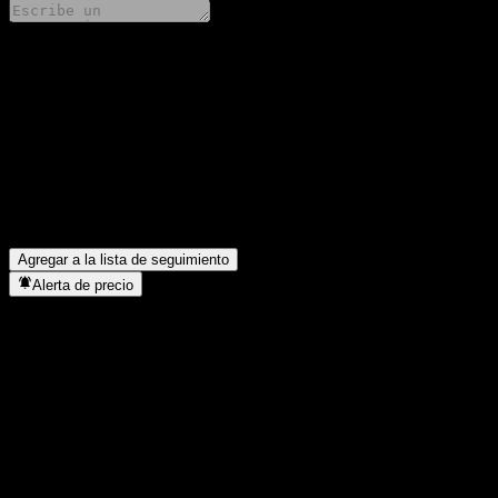
Comparte tus ideas
FAQ
¿Cuál es el precio de la acción de BlackRock Natural Resources 
¿Cuál es el símbolo de la acción de BlackRock Natural Resources
¿En qué sector se encuentra BlackRock Natural Resources Equity
¿Cuándo realizó BlackRock Natural Resources Equity Fund un spli
Agregar a la lista de seguimiento
Alerta de precio