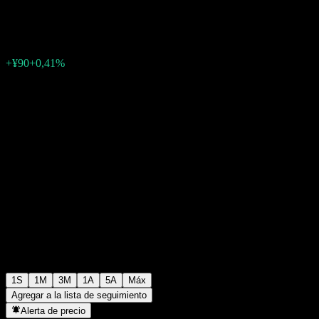
¥22.222
0
+¥90
+0,41%
Última semana
1S
1M
3M
1A
5A
Máx
Agregar a la lista de seguimiento
Alerta de precio