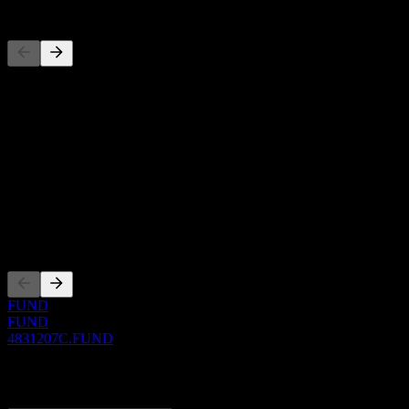
Competidores
Esta lista es un análisis basado en eventos recientes del mercado. No
Acerca de
Show more...
CEO
ISIN
4831207C
Cotizaciones
FUND
FUND
4831207C.FUND
0 Comments