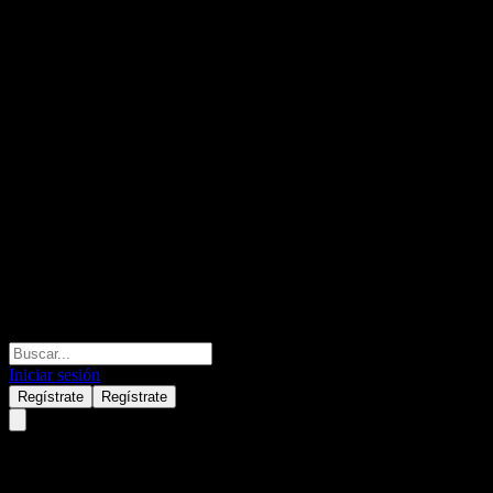
Iniciar sesión
Regístrate
Regístrate
BlackRock Natural Resources E