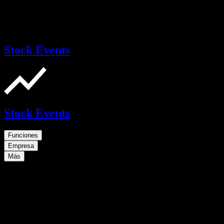
Stock Events
Stock Events
Funciones
Empresa
Más