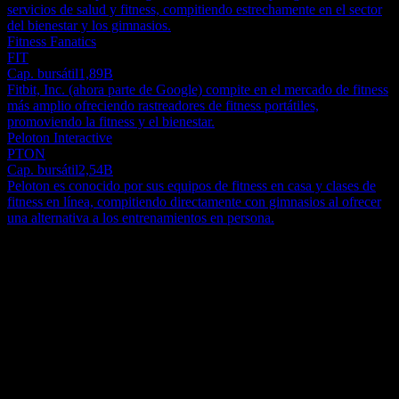
servicios de salud y fitness, compitiendo estrechamente en el sector
del bienestar y los gimnasios.
Fitness Fanatics
FIT
Cap. bursátil
1,89B
Fitbit, Inc. (ahora parte de Google) compite en el mercado de fitness
más amplio ofreciendo rastreadores de fitness portátiles,
promoviendo la fitness y el bienestar.
Peloton Interactive
PTON
Cap. bursátil
2,54B
Peloton es conocido por sus equipos de fitness en casa y clases de
fitness en línea, compitiendo directamente con gimnasios al ofrecer
una alternativa a los entrenamientos en persona.
Acerca de
Gym Group plc supervisa una destacada red de establecimientos de
salud y fitness en todo el Reino Unido. Al 31 de diciembre de 2021,
la empresa contaba con 202 ubicaciones, todas operando bajo su
distintiva marca 'The Gym Group'. Esta empresa fue fundada en
Show more...
2007 y mantiene sus oficinas administrativas principales en
CEO
Croydon, Reino Unido.
Mr. John Treharne
Empleados