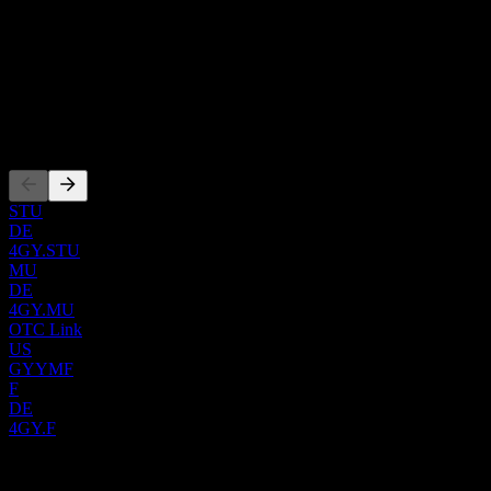
1837
País
Reino Unido
ISIN
GB00BZBX0P70
Cotizaciones
STU
DE
4GY.STU
MU
DE
4GY.MU
OTC Link
US
GYYMF
F
DE
4GY.F
0 Comments