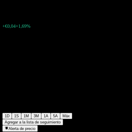
€2,40
60
+€0,04
+1,69%
15:31 Hoy
1D
1S
1M
3M
1A
5A
Máx
Agregar a la lista de seguimiento
Alerta de precio