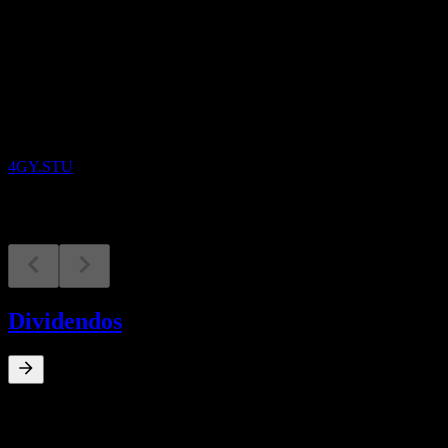
Próximos
Resultados financieros
9
SEP
Gym Group
4GY.STU
Dividendos
0
%
Rendimiento por dividendo
Oct 19
€0,01