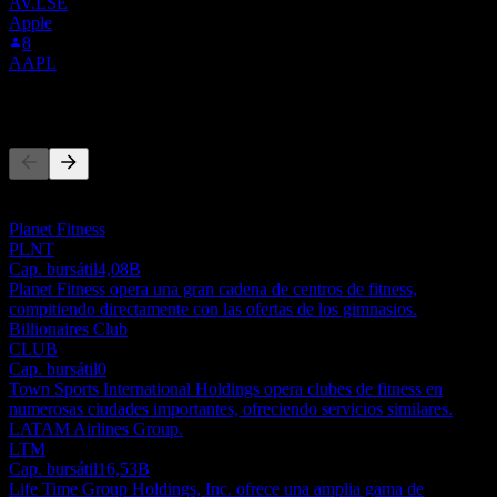
AV.LSE
Apple
8
AAPL
Competidores
Esta lista es un análisis basado en eventos recientes del mercado. No
es una recomendación de inversión.
Planet Fitness
PLNT
Cap. bursátil
4,08B
Planet Fitness opera una gran cadena de centros de fitness,
compitiendo directamente con las ofertas de los gimnasios.
Billionaires Club
CLUB
Cap. bursátil
0
Town Sports International Holdings opera clubes de fitness en
numerosas ciudades importantes, ofreciendo servicios similares.
LATAM Airlines Group.
LTM
Cap. bursátil
16,53B
Life Time Group Holdings, Inc. ofrece una amplia gama de