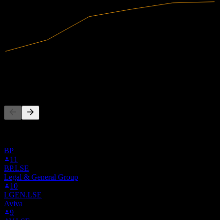
282,97M
Ingresos
8,54M
Ingreso neto
La gente también sigue
Esta lista se basa en las listas de seguimiento de usuarios de Stock
Events que siguen a 4GY.STU. No es una recomendación de
inversión.
BP
11
BP.LSE
Legal & General Group
10
LGEN.LSE
Aviva
9