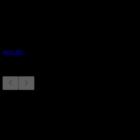
Próximos
Resultados financieros
17
AUG
Kjell Group AB
4HE0.MU
Resultados financieros
17
Aug
Esperado
Q1 2026
Siguiente