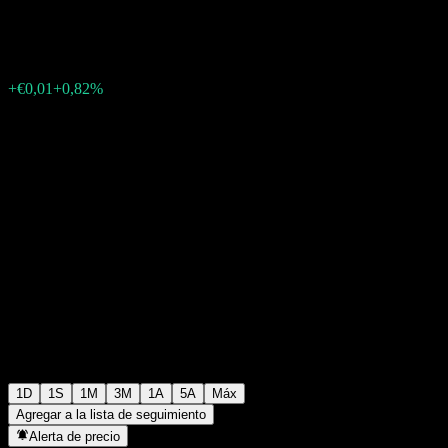
€1,2300
4
+€0,01
+0,82%
Friday 06:21
1D
1S
1M
3M
1A
5A
Máx
Agregar a la lista de seguimiento
Alerta de precio