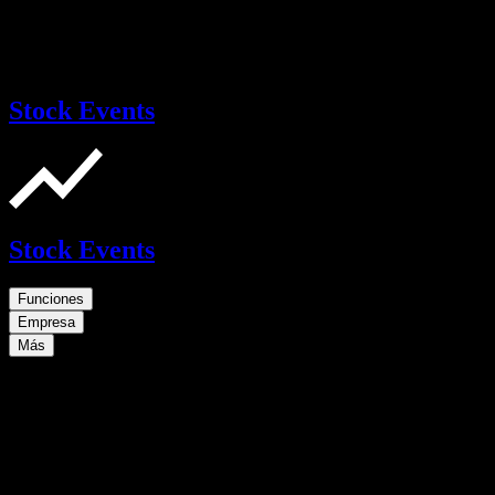
Stock Events
Stock Events
Funciones
Empresa
Más