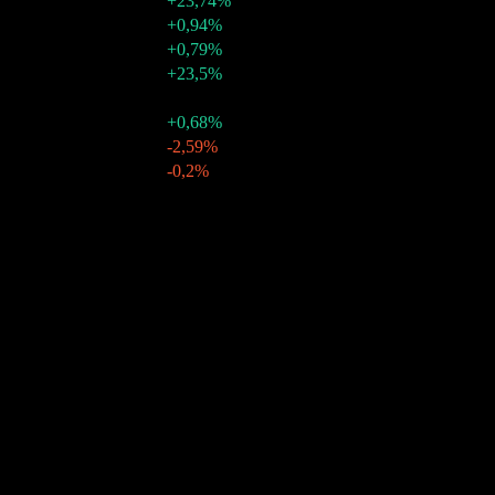
+23,74%
27 ago 2026
€0,27
+0,94%
28 may 2026
€0,27
+0,79%
21 abr 2026
€0,27
+23,5%
2025
€0,87
-
26 nov 2025
€0,22
+0,68%
28 ago 2025
€0,21
-2,59%
29 may 2025
€0,22
-0,2%
22 abr 2025
€0,22
-
Crecimiento 10A
N/D
Crecimiento 5A
N/D
Crecimiento 3A
N/D
Crecimiento 1A
22,4%
Comunidad