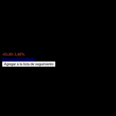
Smithfield Foods (4IT.MU)
Dividendo 2026: historial,
fechas ex-dividendo &
rentabilidad por dividendo
€22,20
-€0,80
-3,48%
Wednesday 00:00
Resumen
Dividendo
Agregar a la lista de seguimiento
Rendimiento por dividendo
4,88%
Monto del dividendo
€0,27
Última fecha ex-dividendo
ago 13, 2026
Última fecha de pago
ago 27, 2026
Resumen