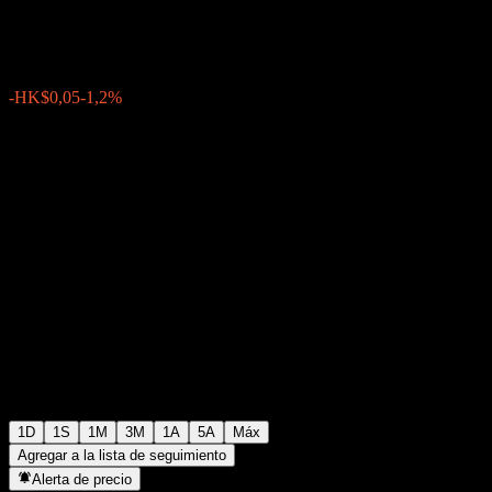
HK$4,12
13
-HK$0,05
-1,2%
07:59 Hoy
1D
1S
1M
3M
1A
5A
Máx
Agregar a la lista de seguimiento
Alerta de precio