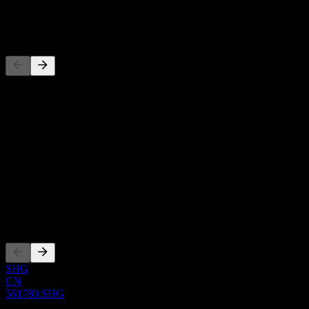
-
Competidores
Esta lista es un análisis basado en eventos recientes del mercado. No
es una recomendación de inversión.
Acerca de
Show more...
CEO
ISIN
CNE100006772
Cotizaciones
SHG
CN
561780.SHG