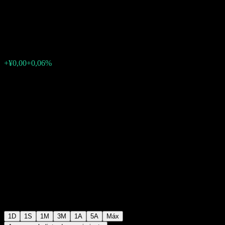
Index Enhanced
¥1,5400
0
+¥0,00
+0,06%
07:00 Hoy
1D
1S
1M
3M
1A
5A
Máx