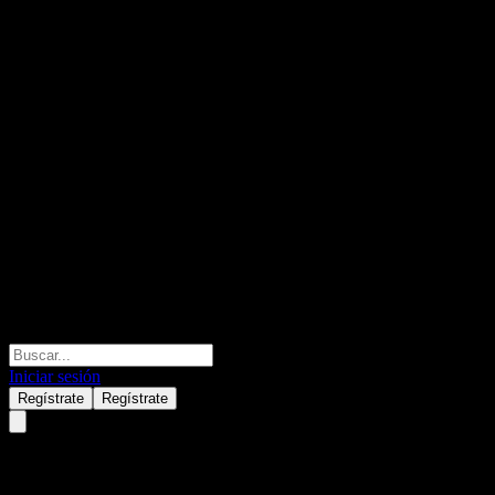
Iniciar sesión
Regístrate
Regístrate
Bosera CSI Smallcap 1000