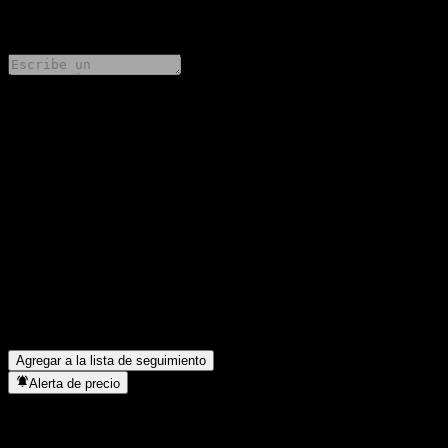
0 Comments
Comparte tus ideas
FAQ
¿Cuál es el precio de la acción de Bosera CSI Smallcap 1000
Index Enhanced hoy?
▼
¿Cuál es el símbolo de la acción de Bosera CSI Smallcap 1000
Index Enhanced?
▼
¿En qué sector se encuentra Bosera CSI Smallcap 1000 Index
Enhanced?
▼
¿Cuándo realizó Bosera CSI Smallcap 1000 Index Enhanced un
split de acciones?
▼
Agregar a la lista de seguimiento
Alerta de precio