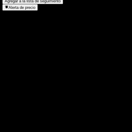
Agregar a la lista de seguimiento
Alerta de precio
Estadísticas
Máximo del día
1,547
Mínimo del día
1,522
Máximo 52S
1,821
Mínimo 52S
1,277
Volumen
2.539.800
Volumen prom.
1.803.150
Cap. bursátil
0
Relación P/E
-
Rendimiento por dividendo
-
Dividendo