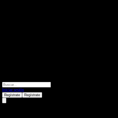
Iniciar sesión
Regístrate
Regístrate
Shanghai Emperor Of