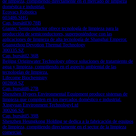
de limpieza, compitiendo directamente en el mercado de limpieza
doméstica e industrial.
Ecovacs Robotics
603486.SHG
Cap. bursátil
30,78B
Giantec Semiconductor ofrece tecnología de limpieza para la
producción de semiconductores, superponiéndose con las
aplicaciones de limpieza de alta tecnología de Shanghai Emperor.
Guangzhou Devotion Thermal Technology
300335.SZ
Cap. bursátil
2,36B
Beijing Originwater Technology ofrece soluciones de tratamiento de
agua y limpieza, compitiendo en el aspecto ambiental de las
tecnologías de limpieza.
Lifecome Biochemistry
002868.SZ
Cap. bursátil
6,27B
Shenzhen Hypers Environmental Equipment produce sistemas de
limpieza que compiten en los mercados doméstico e industrial.
Xingyuan Environment TechnologyLtd
300266.SZ
Cap. bursátil
5,39B
Shenzhen Heungkong Holding se dedica a la fabricación de equipos
de limpieza, compitiendo directamente en el sector de la limpieza
comercial.