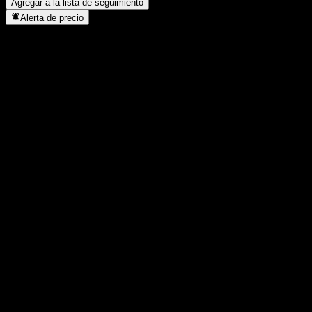
Agregar a la lista de seguimiento
Alerta de precio
Estadísticas
Máximo del día
38,79
Mínimo del día
37,45
Máximo 52S
110,5
Mínimo 52S
30,85
Volumen
5.807.252
Volumen prom.
4.945.164
Cap. bursátil
6,74B
Relación P/E
75,02
Rendimiento por dividendo
0,08%
Dividendo