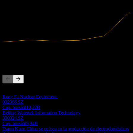
2024
2025
497,82M
Ingresos
89,96M
Ingreso neto
Competidores
Esta lista es un análisis basado en eventos recientes del mercado. No
es una recomendación de inversión.
Rong Fa Nuclear Equipment.
002366.SZ
Cap. bursátil
10,22B
Beijing Watertek Information Technology
300324.SZ
Cap. bursátil
5,94B
Tsann Kuen China se enfoca en la producción de electrodomésticos