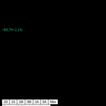
Cleaning Hi-Tech
¥38,42
1
+¥0,79
+2,1%
07:00 Hoy
1D
1S
1M
3M
1A
5A
Máx