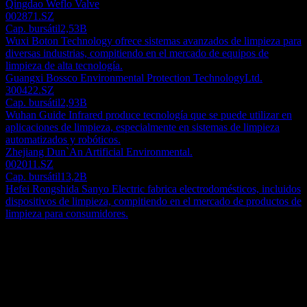
Qingdao Weflo Valve
002871.SZ
Cap. bursátil
2,53B
Wuxi Boton Technology ofrece sistemas avanzados de limpieza para
diversas industrias, compitiendo en el mercado de equipos de
limpieza de alta tecnología.
Guangxi Bossco Environmental Protection TechnologyLtd.
300422.SZ
Cap. bursátil
2,93B
Wuhan Guide Infrared produce tecnología que se puede utilizar en
aplicaciones de limpieza, especialmente en sistemas de limpieza
automatizados y robóticos.
Zhejiang Dun`An Artificial Environmental.
002011.SZ
Cap. bursátil
13,2B
Hefei Rongshida Sanyo Electric fabrica electrodomésticos, incluidos
dispositivos de limpieza, compitiendo en el mercado de productos de
limpieza para consumidores.
Acerca de
Shanghai Emperor Of Cleaning Hi-Tech Co., Ltd ofrece servicios
de tratamiento de agua y limpieza de conductos de aire en China. La
empresa opera a través de los segmentos de productos químicos